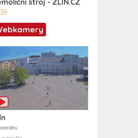
Webkamery
ín
ěstí Míru