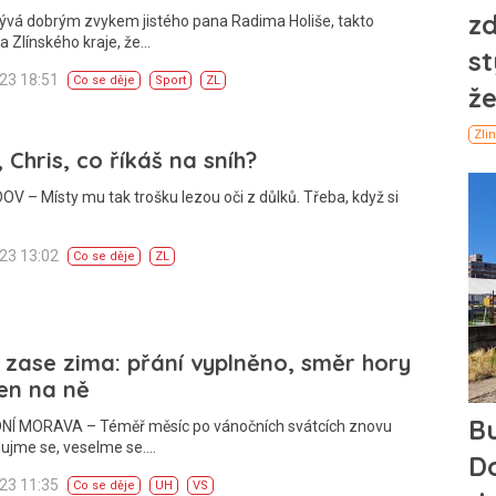
Bývá dobrým zvykem jistého pana Radima Holiše, takto
 Zlínského kraje, že…
023 18:51
Co se děje
Sport
ZL
, Chris, co říkáš na sníh?
 – Místy mu tak trošku lezou oči z důlků. Třeba, když si
023 13:02
Co se děje
ZL
 zase zima: přání vyplněno, směr hory
en na ně
Í MORAVA – Téměř měsíc po vánočních svátcích znovu
adujme se, veselme se.…
023 11:35
Co se děje
UH
VS