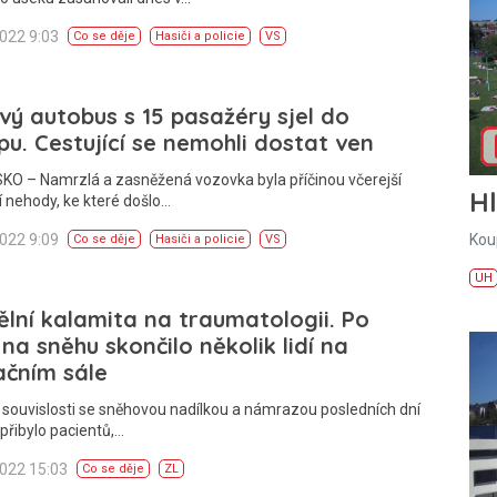
2022 9:03
Co se děje
Hasiči a policie
VS
vý autobus s 15 pasažéry sjel do
pu. Cestující se nemohli dostat ven
KO – Namrzlá a zasněžená vozovka byla příčinou včerejší
H
 nehody, ke které došlo…
2022 9:09
Kou
Co se děje
Hasiči a policie
VS
UH
lní kalamita na traumatologii. Po
na sněhu skončilo několik lidí na
ačním sále
 souvislosti se sněhovou nadílkou a námrazou posledních dní
přibylo pacientů,…
2022 15:03
Co se děje
ZL