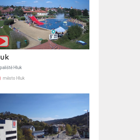
luk
paliště Hluk
město Hluk