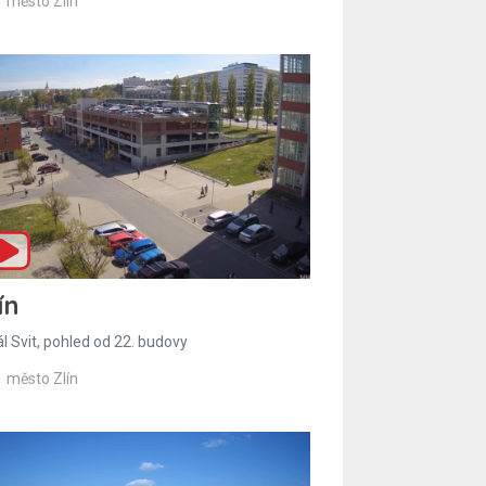
město Zlín
ín
l Svit, pohled od 22. budovy
město Zlín