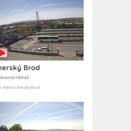
herský Brod
obusové nádraží
město Uherský Brod