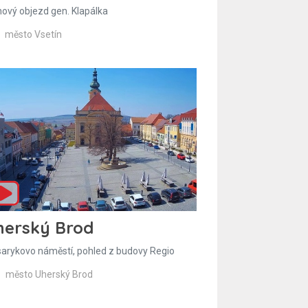
hový objezd gen. Klapálka
město Vsetín
herský Brod
arykovo náměstí, pohled z budovy Regio
město Uherský Brod