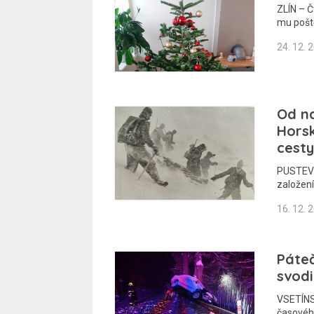
ZLÍN – Č
mu poště
24. 12. 
Od n
Horsk
cesty
PUSTEVNY
založení
16. 12. 
Páteč
svodi
VSETÍNS
časovéh