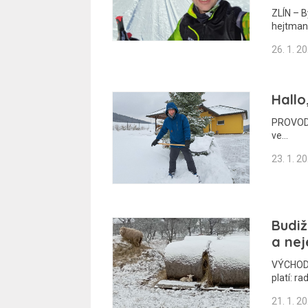
ZLÍN – 
hejtmana
26. 1. 2
Hallo
PROVODOV
ve…
23. 1. 2
Budiž
a nej
VÝCHODN
platí: r
21. 1. 2