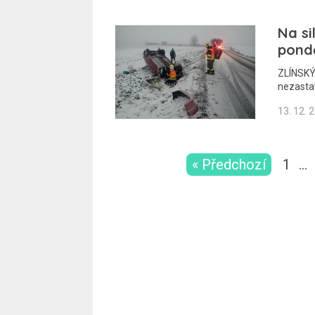
Na si
pondě
ZLÍNSKÝ 
nezastav
13. 12. 
« Předchozí
1
…