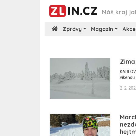
Náš kraj ja
Zprávy
Magazín
Akce
Zima 
KARLOVA
víkendu
2. 2. 20
Marci
nezdo
hejt