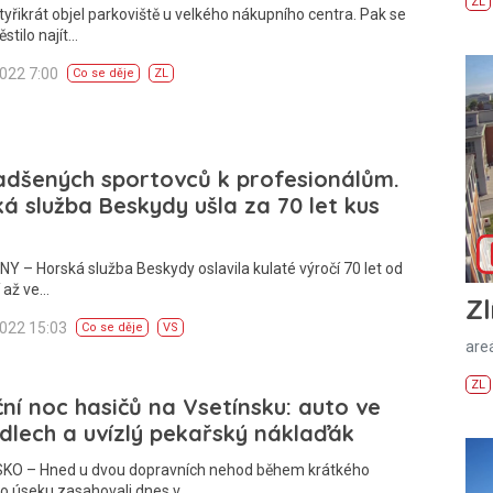
ZL
tyřikrát objel parkoviště u velkého nákupního centra. Pak se
stilo najít…
2022 7:00
Co se děje
ZL
adšených sportovců k profesionálům.
á služba Beskydy ušla za 70 let kus
 – Horská služba Beskydy oslavila kulaté výročí 70 let od
 až ve…
Zl
2022 15:03
Co se děje
VS
areá
ZL
ní noc hasičů na Vsetínsku: auto ve
dlech a uvízlý pekařský náklaďák
KO – Hned u dvou dopravních nehod během krátkého
o úseku zasahovali dnes v…