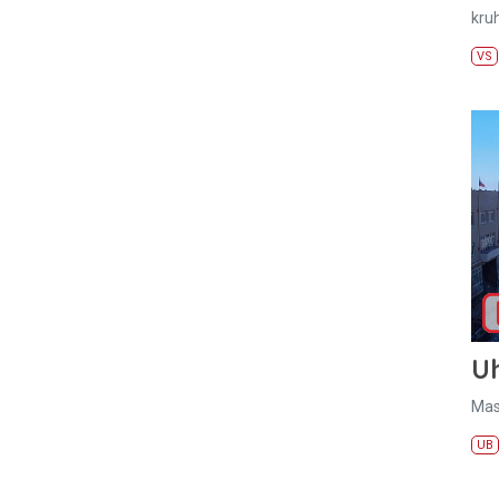
kru
VS
U
Mas
UB