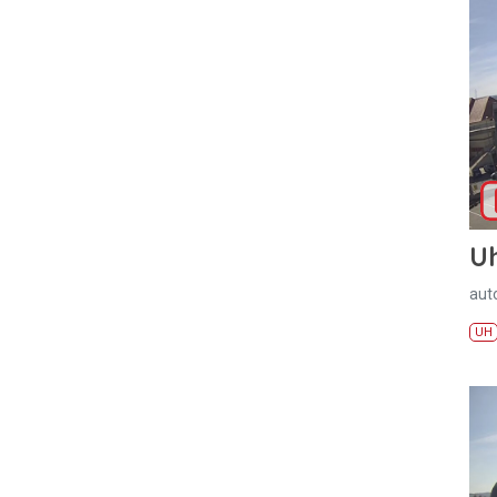
U
aut
UH