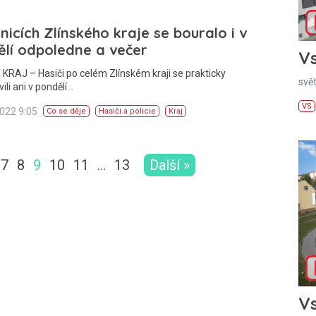
lnicích Zlínského kraje se bouralo i v
lí odpoledne a večer
Vs
KRAJ – Hasiči po celém Zlínském kraji se prakticky
svě
ili ani v pondělí…
VS
2022 9:05
Co se děje
Hasiči a policie
Kraj
7
8
9
10
11
…
13
Další »
Vs