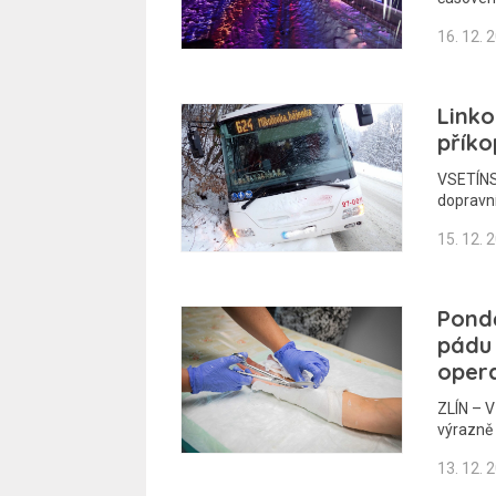
16. 12. 
Linko
příko
VSETÍNS
dopravní
15. 12. 
Pondě
pádu 
oper
ZLÍN – V
výrazně 
13. 12. 