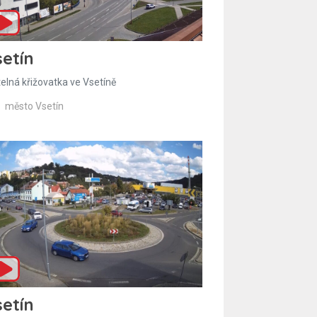
etín
telná křižovatka ve Vsetíně
město Vsetín
etín