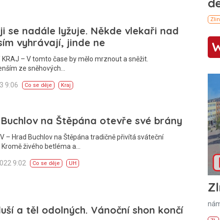
ji se nadále lyžuje. Někde vlekaři nad
ím vyhrávají, jinde ne
 KRAJ – V tomto čase by mělo mrznout a sněžit.
enším ze sněhových…
23 9:06
Co se děje
Kraj
Buchlov na Štěpána otevře své brány
– Hrad Buchlov na Štěpána tradičně přivítá sváteční
. Kromě živého betléma a…
2022 9:02
Co se děje
UH
Zl
nám
uší a těl odolných. Vánoční shon končí