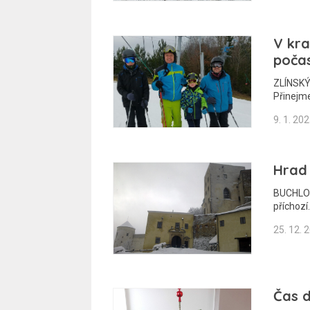
V kra
počas
ZLÍNSKÝ
Přinejm
9. 1. 20
Hrad 
BUCHLOV 
příchozí
25. 12. 
Čas d