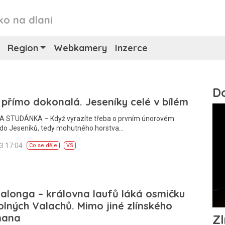
ko na dlani
Region
Webkamery
Inzerce
přímo dokonalá. Jeseníky celé v bílém
 STUDÁNKA – Když vyrazíte třeba o prvním únorovém
 do Jeseníků, tedy mohutného horstva…
23 17:04
Co se děje
VS
alonga – královna laufů láká osmičku
lných Valachů. Mimo jiné zlínského
mana