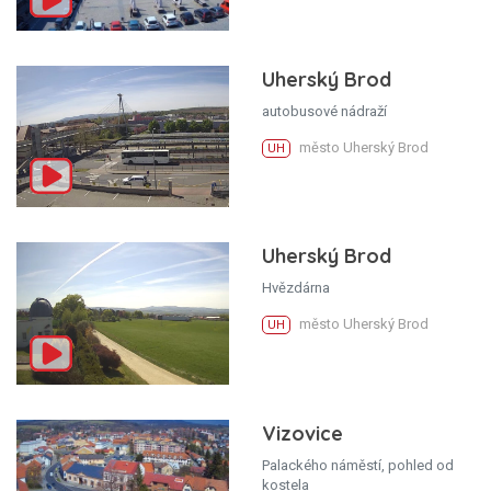
Uherský Brod
autobusové nádraží
město Uherský Brod
UH
Uherský Brod
Hvězdárna
město Uherský Brod
UH
Vizovice
Palackého náměstí, pohled od
kostela