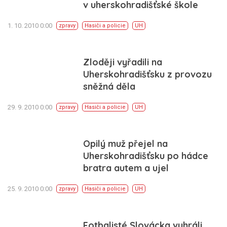
v uherskohradišťské škole
1. 10. 2010 0:00
zpravy
Hasiči a policie
UH
Zloději vyřadili na
Uherskohradišťsku z provozu
sněžná děla
29. 9. 2010 0:00
zpravy
Hasiči a policie
UH
Opilý muž přejel na
Uherskohradišťsku po hádce
bratra autem a ujel
25. 9. 2010 0:00
zpravy
Hasiči a policie
UH
Fotbalisté Slovácka vyhráli