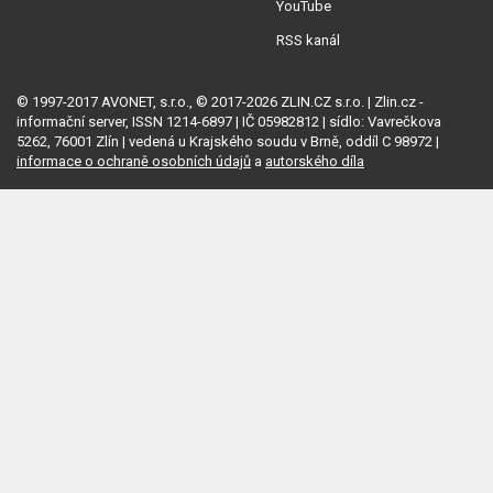
YouTube
RSS kanál
© 1997-2017 AVONET, s.r.o., © 2017-2026 ZLIN.CZ s.r.o. | Zlin.cz -
informační server, ISSN 1214-6897 | IČ 05982812 | sídlo: Vavrečkova
5262, 76001 Zlín | vedená u Krajského soudu v Brně, oddíl C 98972 |
informace o ochraně osobních údajů
a
autorského díla