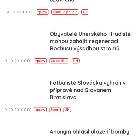
14. 10. 2010 0:00
zpravy
Hasiči a policie
UH
Obyvatelé Uherského Hradiště
mohou zahájit regeneraci
Rochusu výsadbou stromů
9. 10. 2010 0:00
zpravy
Co se děje
UH
Fotbalisté Slovácka vyhráli v
přípravě nad Slovanem
Bratislava
9. 10. 2010 0:00
zpravy
Sport
UH
Anonym ohlásil uložení bomby