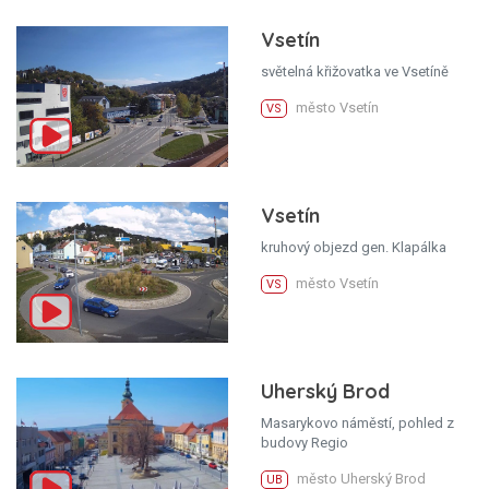
Vsetín
světelná křižovatka ve Vsetíně
město Vsetín
VS
Vsetín
kruhový objezd gen. Klapálka
město Vsetín
VS
Uherský Brod
Masarykovo náměstí, pohled z
budovy Regio
město Uherský Brod
UB