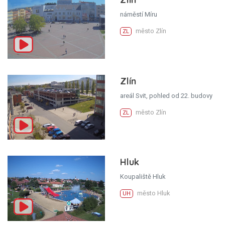
náměstí Míru
město Zlín
ZL
Zlín
areál Svit, pohled od 22. budovy
město Zlín
ZL
Hluk
Koupaliště Hluk
město Hluk
UH