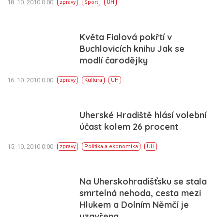
18. 10. 2010 0:00
zpravy
Sport
UH
Květa Fialová pokřtí v
Buchlovicích knihu Jak se
modlí čarodějky
16. 10. 2010 0:00
zpravy
Kultura
UH
Uherské Hradiště hlásí volební
účast kolem 26 procent
15. 10. 2010 0:00
zpravy
Politika a ekonomika
UH
Na Uherskohradišťsku se stala
smrtelná nehoda, cesta mezi
Hlukem a Dolním Němčí je
uzavřena