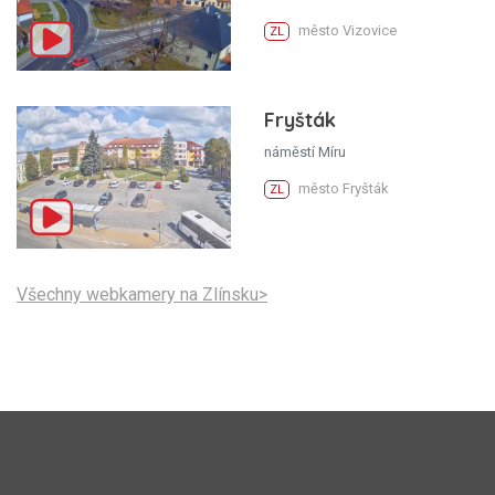
město Vizovice
ZL
Fryšták
náměstí Míru
město Fryšták
ZL
Všechny webkamery na Zlínsku>