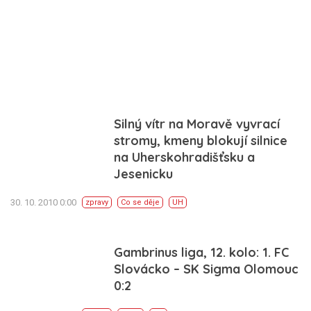
Silný vítr na Moravě vyvrací
stromy, kmeny blokují silnice
na Uherskohradišťsku a
Jesenicku
30. 10. 2010 0:00
zpravy
Co se děje
UH
Gambrinus liga, 12. kolo: 1. FC
Slovácko – SK Sigma Olomouc
0:2