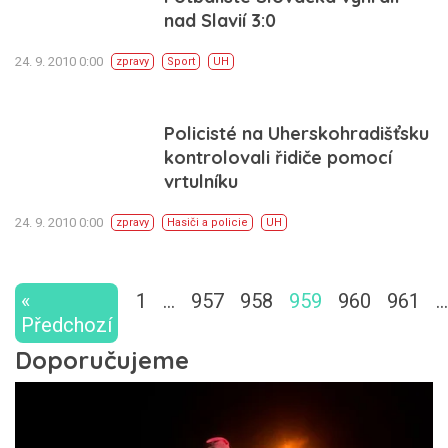
nad Slavií 3:0
24. 9. 2010 0:00
zpravy
Sport
UH
Policisté na Uherskohradišťsku
kontrolovali řidiče pomocí
vrtulníku
24. 9. 2010 0:00
zpravy
Hasiči a policie
UH
«
1
…
957
958
959
960
961
…
Předchozí