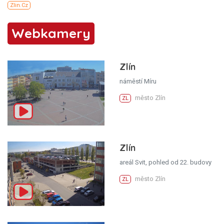
Webkamery
Zlín
náměstí Míru
město Zlín
ZL
Zlín
areál Svit, pohled od 22. budovy
město Zlín
ZL