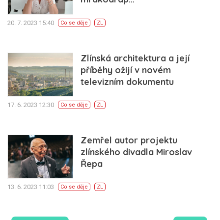
20. 7. 2023 15:40
Co se děje
ZL
Zlínská architektura a její
příběhy ožijí v novém
televizním dokumentu
17. 6. 2023 12:30
Co se děje
ZL
Zemřel autor projektu
zlínského divadla Miroslav
Řepa
13. 6. 2023 11:03
Co se děje
ZL