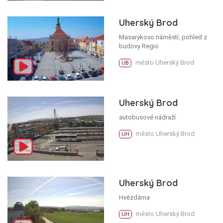
Uherský Brod
Masarykovo náměstí, pohled z
budovy Regio
město Uherský Brod
UB
Uherský Brod
autobusové nádraží
město Uherský Brod
UH
Uherský Brod
Hvězdárna
město Uherský Brod
UH