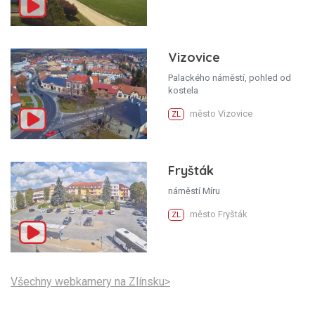
Vizovice
Palackého náměstí, pohled od
kostela
město Vizovice
ZL
Fryšták
náměstí Míru
město Fryšták
ZL
Všechny webkamery na Zlínsku>