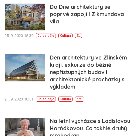
Do Dne architektury se
poprvé zapojí i Zikmundova
vila
25. 9. 2023 18:39
Co se děje
Kultura
ZL
Den architektury ve Zlínském
kraji: exkurze do běžně
nepřístupných budov i
architektonické procházky s
výkladem
21. 9. 2023 18:51
Co se děje
Kultura
Kraj
Na letní vycházce s Ladislavou
Horňákovou. Co takhle druhý
mrakodrap…