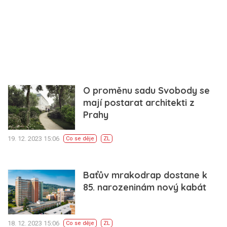
O proměnu sadu Svobody se
mají postarat architekti z
Prahy
19. 12. 2023 15:06
Co se děje
ZL
Baťův mrakodrap dostane k
85. narozeninám nový kabát
18. 12. 2023 15:06
Co se děje
ZL