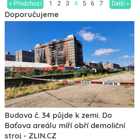
« Předchozí
1
2
3
4
5
6
7
Další »