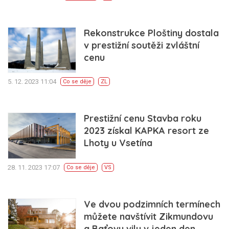
Rekonstrukce Ploštiny dostala
v prestižní soutěži zvláštní
cenu
5. 12. 2023 11:04
Co se děje
ZL
Prestižní cenu Stavba roku
2023 získal KAPKA resort ze
Lhoty u Vsetína
28. 11. 2023 17:07
Co se děje
VS
Ve dvou podzimních termínech
můžete navštívit Zikmundovu
a Baťovu vilu v jeden den