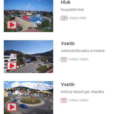
Hluk
Koupaliště Hluk
město Hluk
UH
Vsetín
světelná křižovatka ve Vsetíně
město Vsetín
VS
Vsetín
kruhový objezd gen. Klapálka
město Vsetín
VS