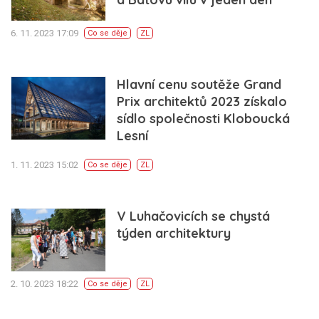
6. 11. 2023 17:09
Co se děje
ZL
Hlavní cenu soutěže Grand
Prix architektů 2023 získalo
sídlo společnosti Kloboucká
Lesní
1. 11. 2023 15:02
Co se děje
ZL
V Luhačovicích se chystá
týden architektury
2. 10. 2023 18:22
Co se děje
ZL