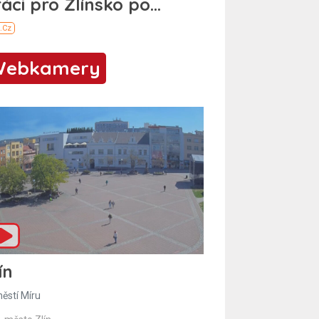
Webkamery
ín
ěstí Míru