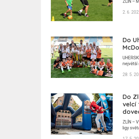
ZLÍN – M
2. 6. 20
Do Uh
McDo
UHERSKÉ
největší
28. 5. 2
Do Zl
velcí
dove
ZLÍN – V
ligy svě
17. 5. 2