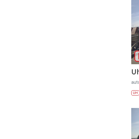
U
aut
UH