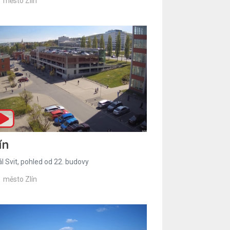
město Zlín
ín
l Svit, pohled od 22. budovy
město Zlín