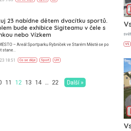
uj 23 nabídne dětem dvacítku sportů.
Vs
lem bude exhibice Sigiteamu v čele s
nkou nebo Vízkem
svě
VS
ĚSTO – Areál Sportparku Rybníček ve Starém Městě se po
ět stane…
023 18:51
Co se děje
Sport
UH
0
11
12
13
14
…
22
Další »
Vs