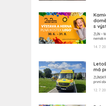
Kami
domě 
s výs
ZLÍN – M
neměli 
14. 7. 2
Letoš
má p
ZLÍNSKÝ
první ob
12. 7. 2