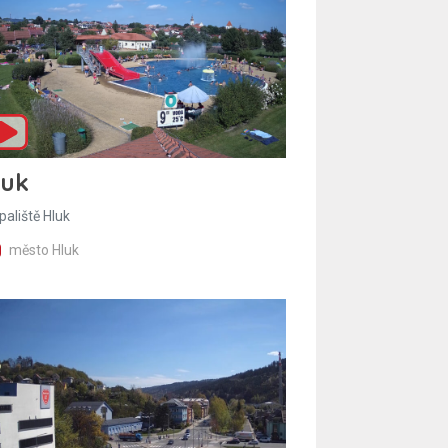
luk
paliště Hluk
město Hluk