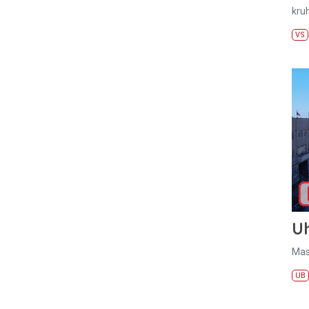
kru
VS
U
Mas
UB