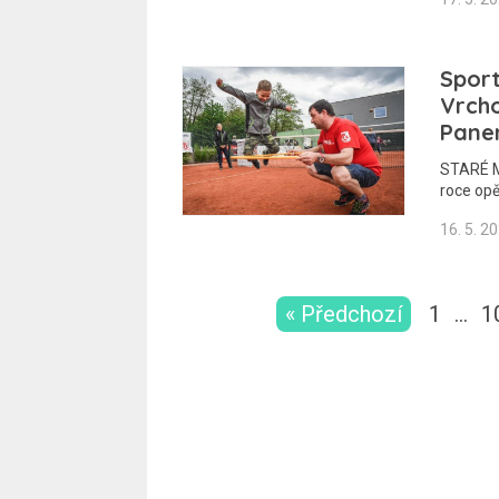
Sport
Vrcho
Pane
STARÉ M
roce op
16. 5. 2
« Předchozí
1
…
1