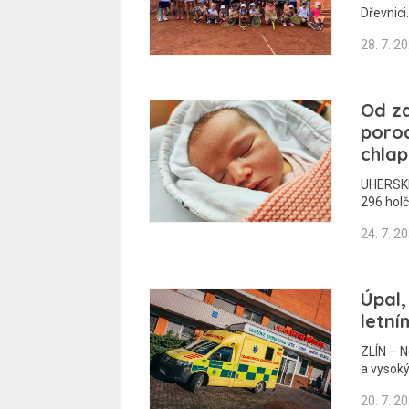
Dřevnici
28. 7. 2
Od za
porod
chlap
UHERSKÉ
296 holč
24. 7. 2
Úpal,
letní
ZLÍN – N
a vysok
20. 7. 2