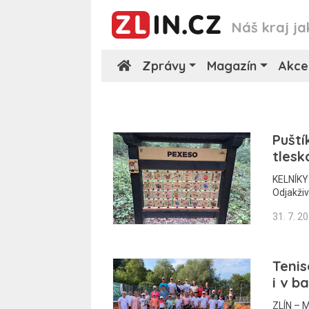
Náš kraj ja
Zprávy
Magazín
Akce
Puští
tlesk
KELNÍKY 
Odjakživ
31. 7. 2
Tenis
i v b
ZLÍN – 