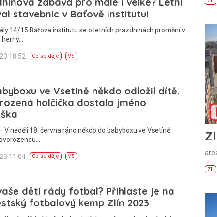
ninová zábava pro malé i velké? Letní
ZL
val stavebnic v Baťově institutu!
ály 14/15 Baťova institutu se o letních prázdninách promění v
í herny.…
023 18:52
Co se děje
VS
byboxu ve Vsetíně někdo odložil dítě.
rozená holčička dostala jméno
iška
 V neděli 18. června ráno někdo do babyboxu ve Vsetíně
Zl
 novorozenou…
areá
023 11:04
Co se děje
VS
ZL
vaše děti rády fotbal? Přihlaste je na
stský fotbalový kemp Zlín 2023