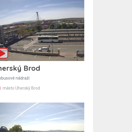
herský Brod
obusové nádraží
město Uherský Brod