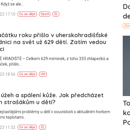
. Když se ale…
023 17:10
Co se děje
Sport
ZL
čátku roku přišlo v uherskohradišťské
nici na svět už 629 dětí. Zatím vedou
ci
 HRADIŠTĚ – Celkem 629 miminek, z toho 333 chlapečků a
iček, přišlo…
023 18:56
Co se děje
UH
 úžeh a spálení kůže. Jak předcházet
m strašákům u dětí?
ejčastějšími problémy u dětí v souvislosti s aktuálním horkem
ými teplotami…
023 11:32
Co se děje
ZL