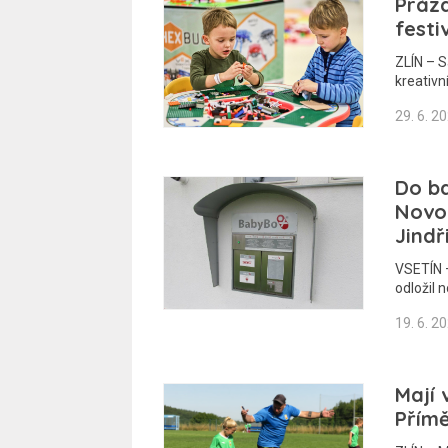
Prázd
festi
ZLÍN – S
kreativn
29. 6. 2
Do ba
Novo
Jindř
VSETÍN –
odložil
19. 6. 2
Mají 
Přímě