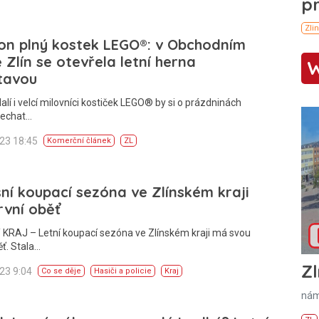
on plný kostek LEGO®: v Obchodním
Zlín se otevřela letní herna
tavou
alí i velcí milovníci kostiček LEGO® by si o prázdninách
nechat…
023 18:45
Komerční článek
ZL
ní koupací sezóna ve Zlínském kraji
rvní oběť
 KRAJ – Letní koupací sezóna ve Zlínském kraji má svou
ěť. Stala…
Zl
023 9:04
Co se děje
Hasiči a policie
Kraj
nám