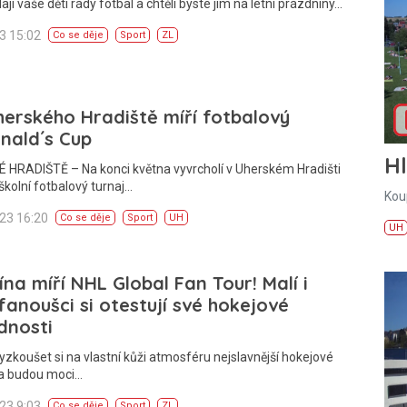
ají vaše děti rády fotbal a chtěli byste jim na letní prázdniny…
23 15:02
Co se děje
Sport
ZL
erského Hradiště míří fotbalový
nald´s Cup
H
 HRADIŠTĚ – Na konci května vyvrcholí v Uherském Hradišti
 školní fotbalový turnaj…
Kou
023 16:20
Co se děje
Sport
UH
UH
ína míří NHL Global Fan Tour! Malí i
 fanoušci si otestují své hokejové
dnosti
yzkoušet si na vlastní kůži atmosféru nejslavnější hokejové
ta budou moci…
023 9:03
Co se děje
Sport
ZL