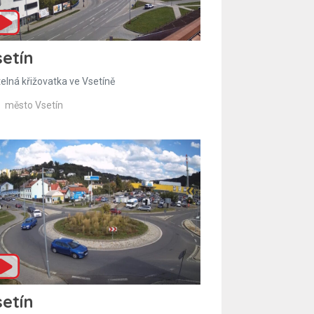
etín
telná křižovatka ve Vsetíně
město Vsetín
etín