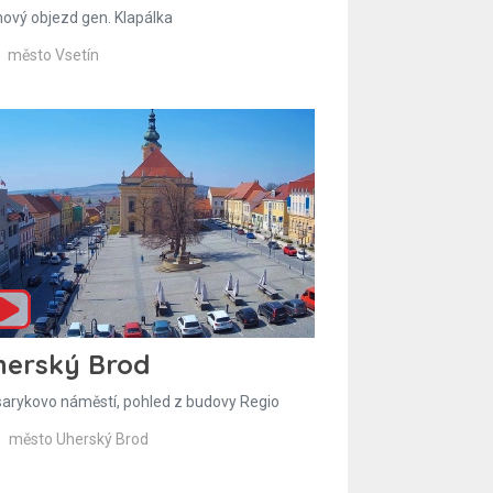
hový objezd gen. Klapálka
město Vsetín
herský Brod
arykovo náměstí, pohled z budovy Regio
město Uherský Brod