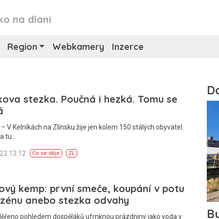
ko na dlani
Region
Webkamery
Inzerce
kova stezka. Poučná i hezká. Tomu se
á
– V Kelníkách na Zlínsku žije jen kolem 150 stálých obyvatel.
a tu…
023 13:12
Co se děje
ZL
ový kemp: první smeče, koupání v potu
azénu anebo stezka odvahy
Měřeno pohledem dospěláků ufrnknou prázdniny jako voda v