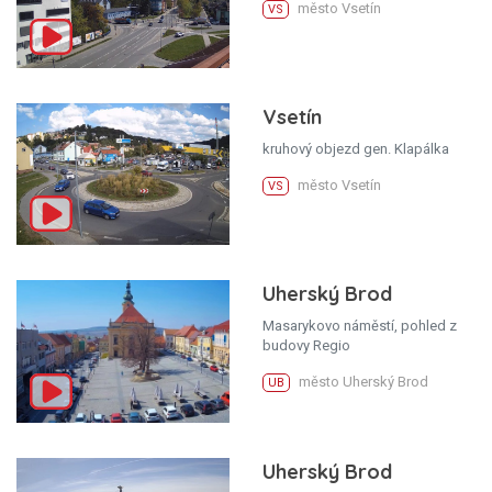
město Vsetín
VS
Vsetín
kruhový objezd gen. Klapálka
město Vsetín
VS
Uherský Brod
Masarykovo náměstí, pohled z
budovy Regio
město Uherský Brod
UB
Uherský Brod