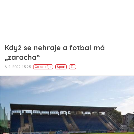
Když se nehraje a fotbal má
„zaracha“
6. 2. 2022 15:25
Co se děje
Sport
ZL