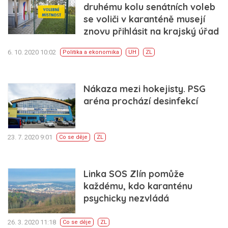
druhému kolu senátních voleb
se voliči v karanténě musejí
znovu přihlásit na krajský úřad
6. 10. 2020 10:02
Politika a ekonomika
UH
ZL
Nákaza mezi hokejisty. PSG
aréna prochází desinfekcí
23. 7. 2020 9:01
Co se děje
ZL
Linka SOS Zlín pomůže
každému, kdo karanténu
psychicky nezvládá
26. 3. 2020 11:18
Co se děje
ZL