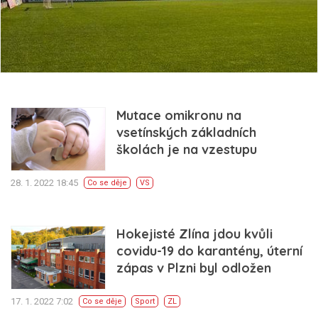
Mutace omikronu na
vsetínských základních
školách je na vzestupu
28. 1. 2022 18:45
Co se děje
VS
Hokejisté Zlína jdou kvůli
covidu-19 do karantény, úterní
zápas v Plzni byl odložen
17. 1. 2022 7:02
Co se děje
Sport
ZL