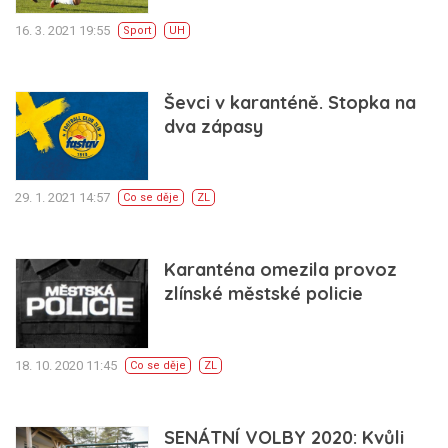
16. 3. 2021 19:55
Sport
UH
Ševci v karanténě. Stopka na
dva zápasy
29. 1. 2021 14:57
Co se děje
ZL
Karanténa omezila provoz
zlínské městské policie
18. 10. 2020 11:45
Co se děje
ZL
SENÁTNÍ VOLBY 2020: Kvůli