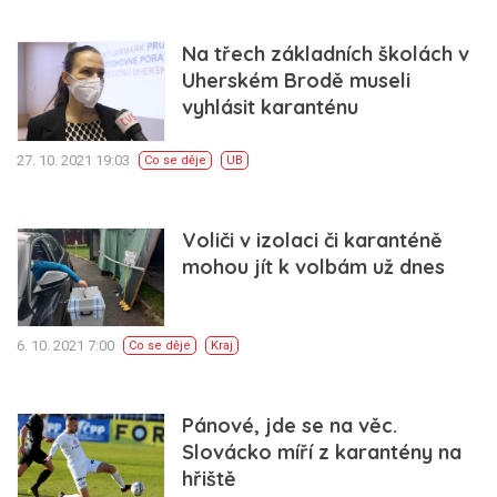
Na třech základních školách v
Uherském Brodě museli
vyhlásit karanténu
27. 10. 2021 19:03
Co se děje
UB
Voliči v izolaci či karanténě
mohou jít k volbám už dnes
6. 10. 2021 7:00
Co se děje
Kraj
Pánové, jde se na věc.
Slovácko míří z karantény na
hřiště