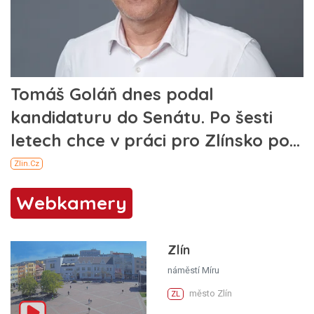
Webkamery
Zlín
náměstí Míru
město Zlín
ZL