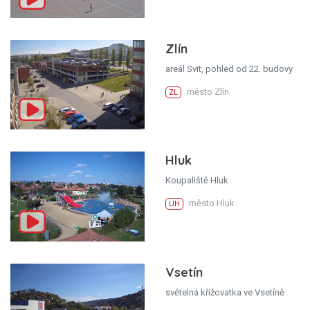
Zlín
areál Svit, pohled od 22. budovy
město Zlín
ZL
Hluk
Koupaliště Hluk
město Hluk
UH
Vsetín
světelná křižovatka ve Vsetíně