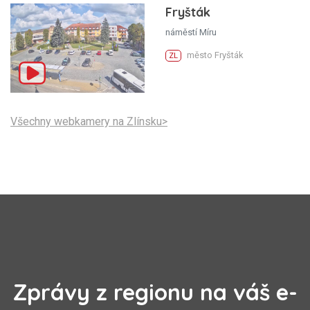
Fryšták
náměstí Míru
město Fryšták
ZL
Všechny webkamery na Zlínsku>
Zprávy z regionu na váš e-