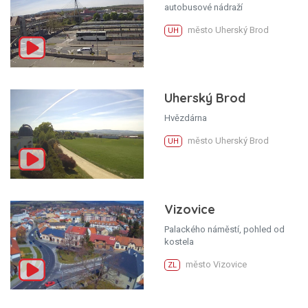
autobusové nádraží
město Uherský Brod
UH
Uherský Brod
Hvězdárna
město Uherský Brod
UH
Vizovice
Palackého náměstí, pohled od
kostela
město Vizovice
ZL