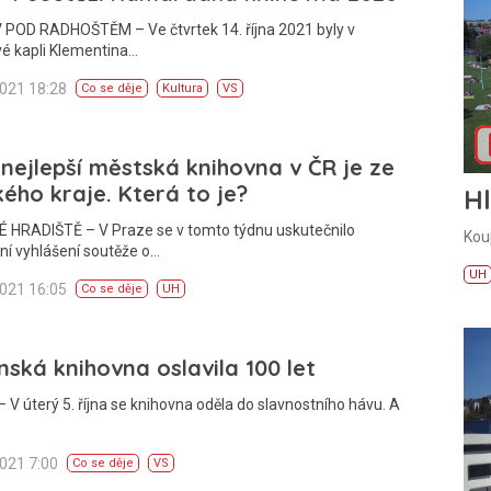
POD RADHOŠTĚM – Ve čtvrtek 14. října 2021 byly v
vé kapli Klementina…
2021 18:28
Co se děje
Kultura
VS
 nejlepší městská knihovna v ČR je ze
kého kraje. Která to je?
H
 HRADIŠTĚ – V Praze se v tomto týdnu uskutečnilo
Kou
ní vyhlášení soutěže o…
UH
2021 16:05
Co se děje
UH
nská knihovna oslavila 100 let
 V úterý 5. října se knihovna oděla do slavnostního hávu. A
2021 7:00
Co se děje
VS