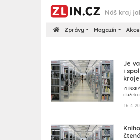
Náš kraj ja
Zprávy
Magazín
Akce
Je va
i spo
kraje
ZLÍNSKÝ 
služeb o
16. 4. 2
Kniho
čtená