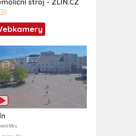
Webkamery
ín
ěstí Míru