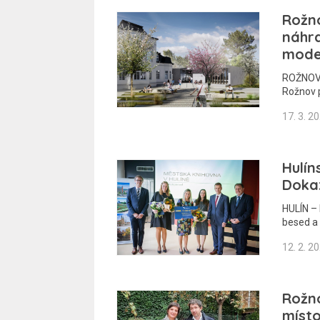
Rožno
náhra
mode
ROŽNOV 
Rožnov 
17. 3. 2
Hulín
Dokaz
HULÍN – 
besed a 
12. 2. 2
Rožno
míst