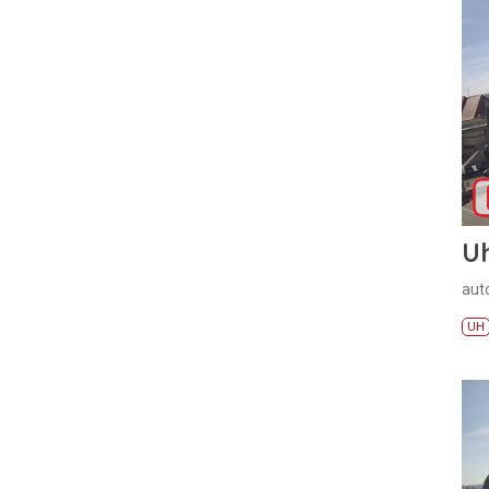
U
aut
UH