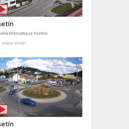
etín
telná křižovatka ve Vsetíně
město Vsetín
etín