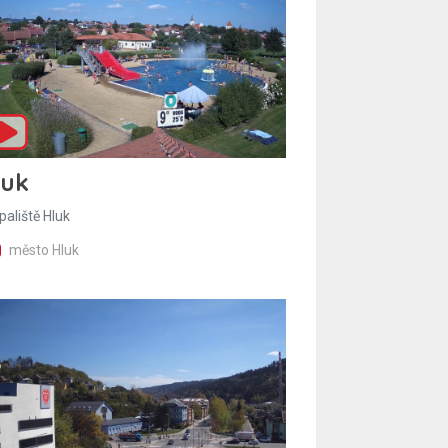
luk
paliště Hluk
město Hluk