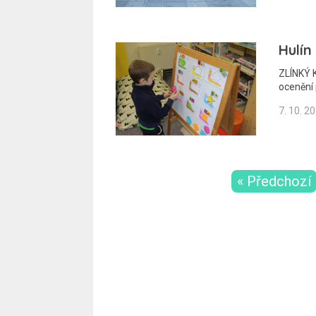
Hulín
ZLÍNKÝ K
ocenění
7. 10. 2
« Předchozí