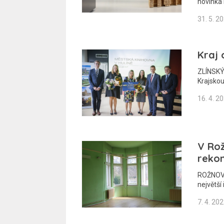
novinka
31. 5. 2
Kraj 
ZLÍNSKÝ 
Krajskou
16. 4. 2
V Ro
rekon
ROŽNOV 
největší
7. 4. 20