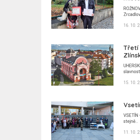
ROŽNOV 
Zrcadlo
16. 10. 
Třetí
Zlíns
UHERSKÉ
slavnost
15. 10. 
Vsetí
VSETÍN –
stejně…
11. 10. 