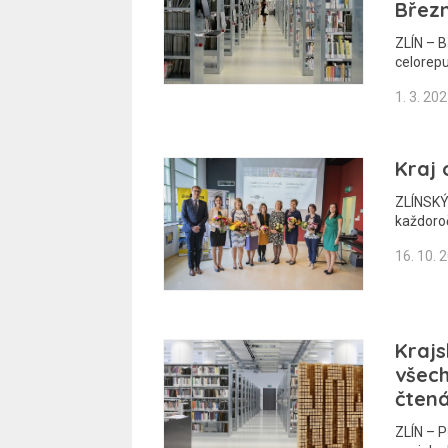
Břez
ZLÍN – B
celorep
1. 3. 20
Kraj 
ZLÍNSKÝ 
každoro
16. 10. 
Krajs
všec
čten
ZLÍN – P