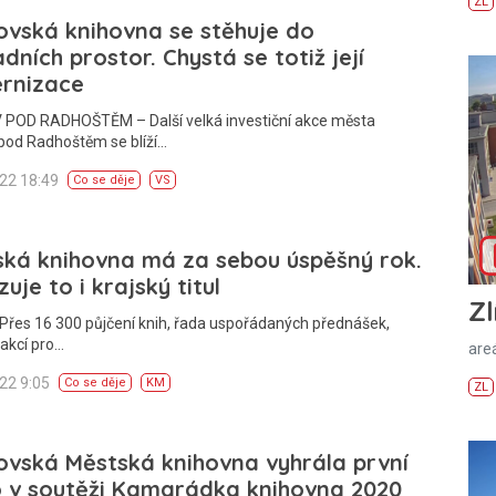
ZL
vská knihovna se stěhuje do
dních prostor. Chystá se totiž její
rnizace
POD RADHOŠTĚM – Další velká investiční akce města
pod Radhoštěm se blíží…
022 18:49
Co se děje
VS
ská knihovna má za sebou úspěšný rok.
uje to i krajský titul
Zl
Přes 16 300 půjčení knih, řada uspořádaných přednášek,
akcí pro…
areá
022 9:05
Co se děje
KM
ZL
vská Městská knihovna vyhrála první
o v soutěži Kamarádka knihovna 2020