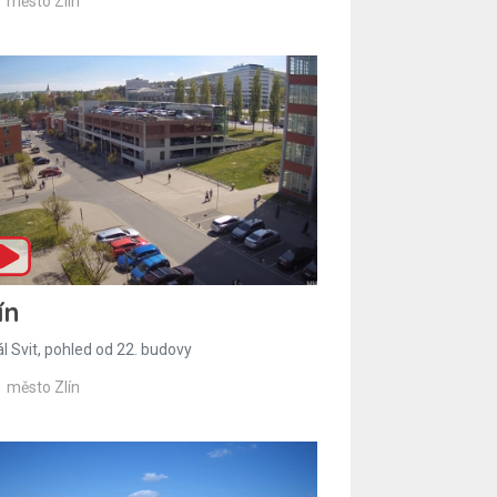
město Zlín
ín
l Svit, pohled od 22. budovy
město Zlín