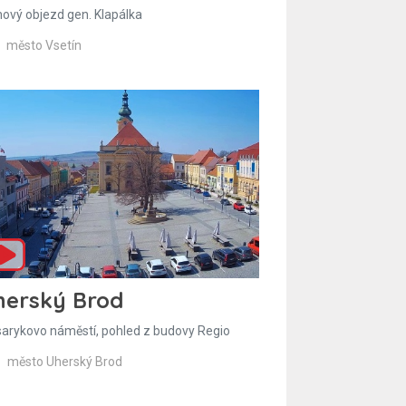
hový objezd gen. Klapálka
město Vsetín
herský Brod
arykovo náměstí, pohled z budovy Regio
město Uherský Brod