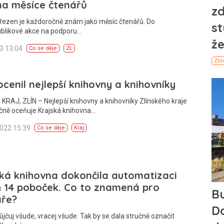
na měsíce čtenářů
řezen je každoročně znám jako měsíc čtenářů. Do
ublikové akce na podporu…
23 13:04
Co se děje
ZL
ocenil nejlepší knihovny a knihovníky
KRAJ, ZLÍN – Nejlepší knihovny a knihovníky Zlínského kraje
čně oceňuje Krajská knihovna…
2022 15:39
Co se děje
Kraj
ká knihovna dokončila automatizaci
h 14 poboček. Co to znamená pro
áře?
ůjčuj všude, vracej všude. Tak by se dala stručně označit