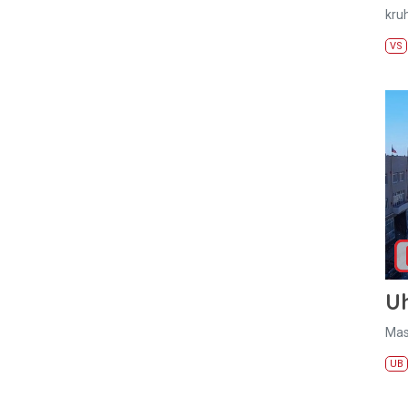
kru
VS
U
Mas
UB