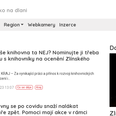
ko na dlani
Region
Webkamery
Inzerce
še knihovna ta NEJ? Nominujte ji třeba
lu s knihovníky na ocenění Zlínského
KRAJ – Za vynikající práci a přínos k rozvoji knihovnických
cení i…
023 13:07
Co se děje
Kraj
vny se po covidu snaží nalákat
ře zpět. Pomoci mají akce v rámci