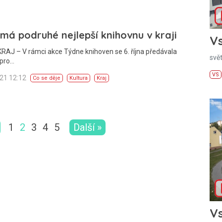
 má podruhé nejlepší knihovnu v kraji
Vs
RAJ – V rámci akce Týdne knihoven se 6. října předávala
svě
 pro…
VS
021 12:12
Co se děje
Kultura
Kraj
1
2
3
4
5
Další »
Vs