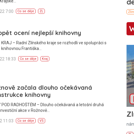
 Krajské…
022 7:00
Co se děje
ZL
opět ocení nejlepší knihovny
KRAJ – Radní Zlínského kraje se rozhodli ve spolupráci s
 knihovnou Františka…
022 18:33
Co se děje
Kraj
žnově začala dlouho očekávaná
strukce knihovny
POD RADHOŠTĚM – Dlouho očekávaná a letošní druhá
 investiční akce v Rožnově…
Zl
22 11:03
Co se děje
VS
nám