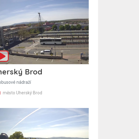
herský Brod
obusové nádraží
město Uherský Brod