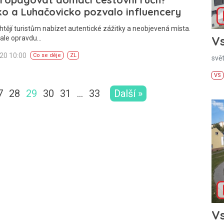
ko a Luhačovicko pozvalo influencery
htějí turistům nabízet autentické zážitky a neobjevená místa.
Vs
 ale opravdu…
020 10:00
Co se děje
ZL
svě
VS
7
28
29
30
31
…
33
Další »
Vs