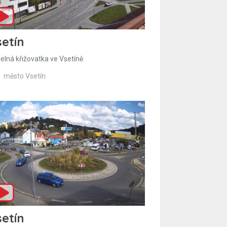
etín
telná křižovatka ve Vsetíně
město Vsetín
etín