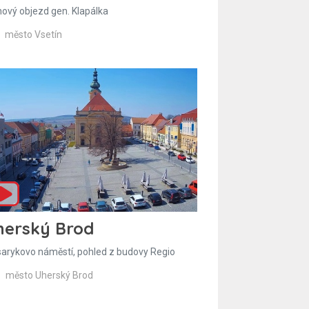
hový objezd gen. Klapálka
město Vsetín
herský Brod
arykovo náměstí, pohled z budovy Regio
město Uherský Brod