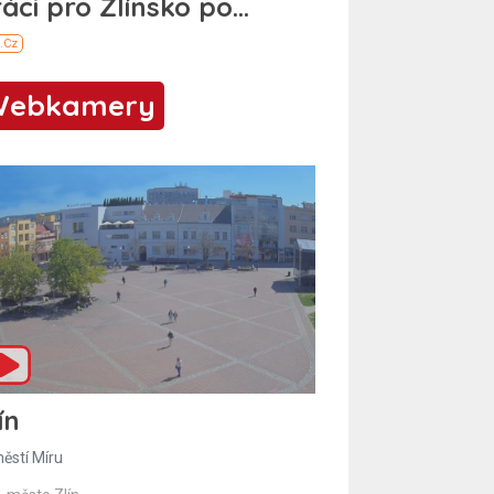
Webkamery
ín
ěstí Míru