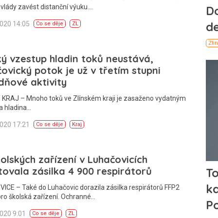
 vlády zavést distanční výuku.…
2020 14:05
Co se děje
ZL
ý vzestup hladin toků neustává,
ovický potok je už v třetím stupni
ňové aktivity
 KRAJ – Mnoho toků ve Zlínském kraji je zasaženo vydatným
a hladina…
2020 17:21
Co se děje
Kraj
olských zařízení v Luhačovicích
ovala zásilka 4 900 respirátorů
CE – Také do Luhačovic dorazila zásilka respirátorů FFP2
ro školská zařízení. Ochranné…
2020 9:01
Co se děje
ZL