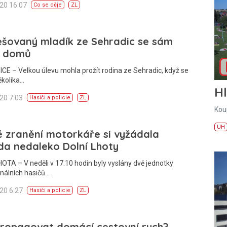
020 16:07
Co se děje
ZL
ešovaný mladík ze Sehradic se sám
l domů
E – Velkou úlevu mohla prožít rodina ze Sehradic, když se
ěkolika…
H
020 7:03
Hasiči a policie
ZL
Kou
UH
 zranění motorkáře si vyžádala
da nedaleko Dolní Lhoty
OTA – V neděli v 17:10 hodin byly vyslány dvě jednotky
nálních hasičů…
020 6:27
Hasiči a policie
ZL
propagovat domácí cestovní ruch?