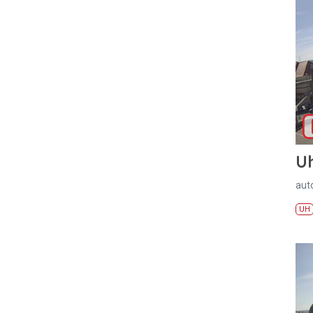
U
aut
UH