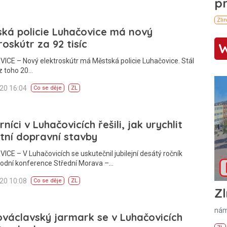
ká policie Luhačovice má nový
roskútr za 92 tisíc
CE – Nový elektroskútr má Městská policie Luhačovice. Stál
, z toho 20…
020 16:04
Co se děje
ZL
níci v Luhačovicích řešili, jak urychlit
itní dopravní stavby
CE – V Luhačovicích se uskutečnil jubilejní desátý ročník
odní konference Střední Morava –…
020 10:08
Co se děje
ZL
Zl
nám
václavský jarmark se v Luhačovicích