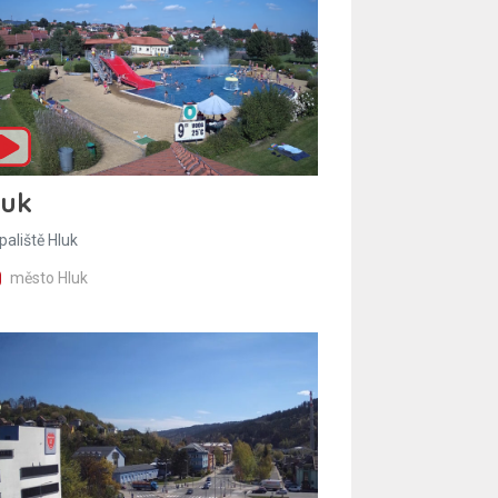
luk
paliště Hluk
město Hluk