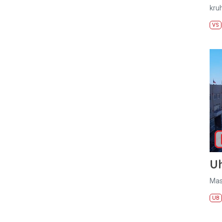
kru
VS
U
Mas
UB