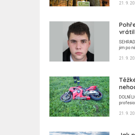
21. 9. 2
Pohř
vráti
SEHRADIC
jim po n
21. 9. 2
Těžké
neho
DOLNÍ LH
profesio
21. 9. 2
Jak 