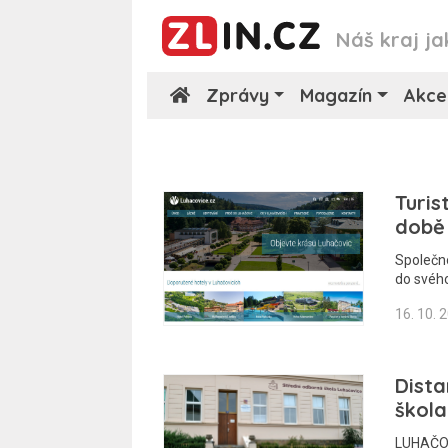
Náš kraj ja
Zprávy
Magazín
Akce
Turis
době
Společno
do svého
16. 10. 
Dista
škol
LUHAČOV