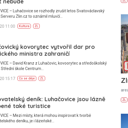
t nebude
ZL
ICE – Luhačovice se rozhodly zrušit letos Svatováclavský
 Serveru Zlin.cz to oznámil mluvčí…
020 11:00
Kultura
ZL
ovický kovorytec vytvořil dar pro
ckého ministra zahraničí
ICE – David Kranz z Luhačovic, kovoorytec a středoškolský
a Střední škole Centrum…
Zl
020 15:17
Co se děje
ZL
areá
vatelský deník: Luhačovice jsou lázně
ZL
bené také turistice
CE – Mezi místy, která mohou inspirovat k tvorbě
elského deníku, je i lázeňské…