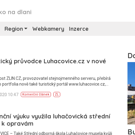
ko na dlani
Region
Webkamery
Inzerce
tický průvodce Luhacovice.cz v nové
st ZLIN.CZ, provozovatel stejnojmenného serveru, přebírá
 portfolia nově také turistický portál www.luhacovice.cz,…
2020 10:47
Komerční článek
ZL
nční výuku využila luhačovická střední
a k opravám
ICE – Také Střední odborná škola Luhačovice musela kvůli