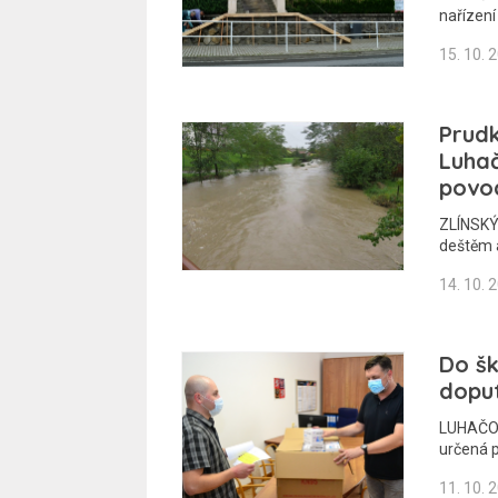
nařízení
15. 10. 
Prudk
Luhač
povod
ZLÍNSKÝ
deštěm 
14. 10. 
Do šk
doput
LUHAČOVI
určená p
11. 10. 