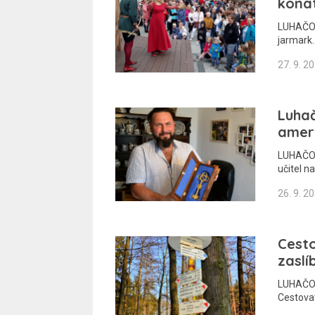
kona
LUHAČOV
jarmark.
27. 9. 2
Luhač
ameri
LUHAČOV
učitel n
26. 9. 2
Cesto
zaslí
LUHAČOVI
Cestovat