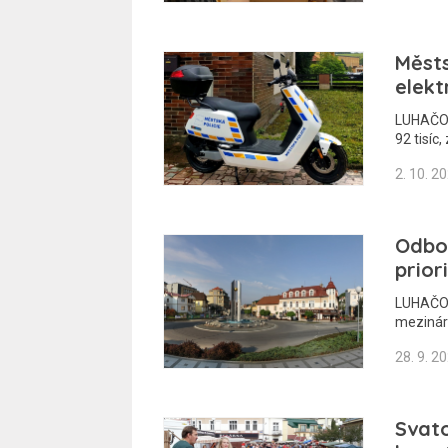
Městs
elekt
LUHAČOVI
92 tisíc
2. 10. 2
Odbor
prior
LUHAČOVI
mezinár
28. 9. 2
Svato