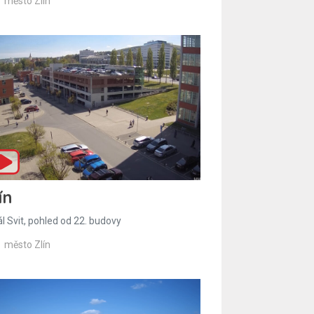
město Zlín
ín
l Svit, pohled od 22. budovy
město Zlín