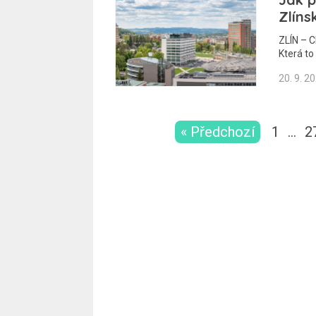
Zlíns
ZLÍN – C
Která to
20. 9. 2
« Předchozí
1
…
2