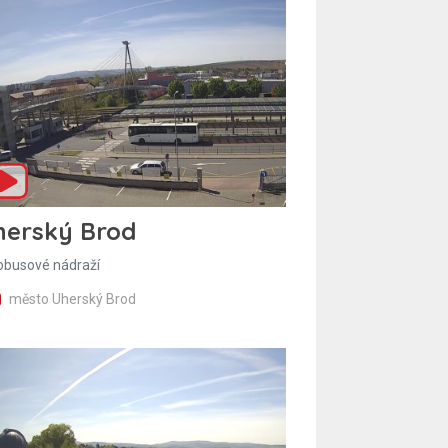
herský Brod
obusové nádraží
město Uherský Brod