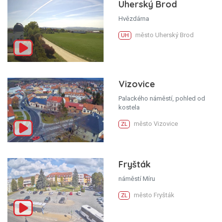
Uherský Brod
Hvězdárna
město Uherský Brod
UH
Vizovice
Palackého náměstí, pohled od
kostela
město Vizovice
ZL
Fryšták
náměstí Míru
město Fryšták
ZL