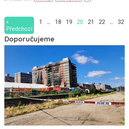
«
1
…
18
19
20
21
22
…
32
Předchozí