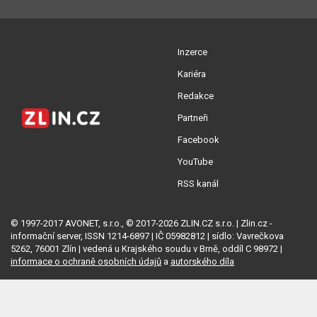
Inzerce
Kariéra
Redakce
Partneři
Facebook
YouTube
RSS kanál
© 1997-2017 AVONET, s.r.o., © 2017-2026 ZLIN.CZ s.r.o. | Zlin.cz -
informační server, ISSN 1214-6897 | IČ 05982812 | sídlo: Vavrečkova
5262, 76001 Zlín | vedená u Krajského soudu v Brně, oddíl C 98972 |
informace o ochraně osobních údajů
a
autorského díla