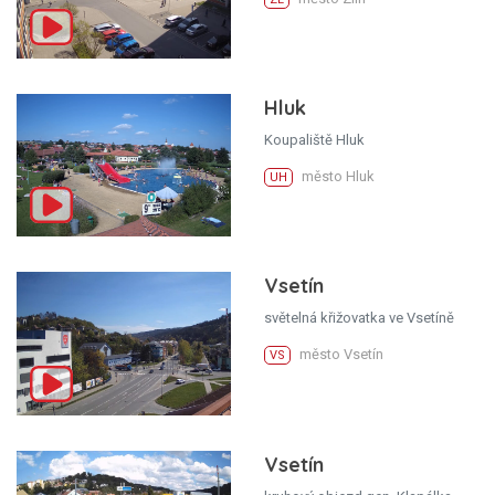
Hluk
Koupaliště Hluk
město Hluk
UH
Vsetín
světelná křižovatka ve Vsetíně
město Vsetín
VS
Vsetín