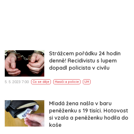
Strážcem pořádku 24 hodin
denně! Recidivistu s lupem
dopadl policista v civilu
5. 5. 2023 7:00
Co se děje
Hasiči a policie
UH
Mladá žena našla v baru
peněženku s 19 tisíci. Hotovost
si vzala a peněženku hodila do
koše