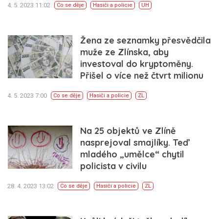
4. 5. 2023 11:02
Co se děje
Hasiči a policie
UH
Žena ze seznamky přesvědčila
muže ze Zlínska, aby
investoval do kryptoměny.
Přišel o více než čtvrt milionu
4. 5. 2023 7:00
Co se děje
Hasiči a policie
ZL
Na 25 objektů ve Zlíně
nasprejoval smajlíky. Teď
mladého „umělce“ chytil
policista v civilu
28. 4. 2023 13:02
Co se děje
Hasiči a policie
ZL