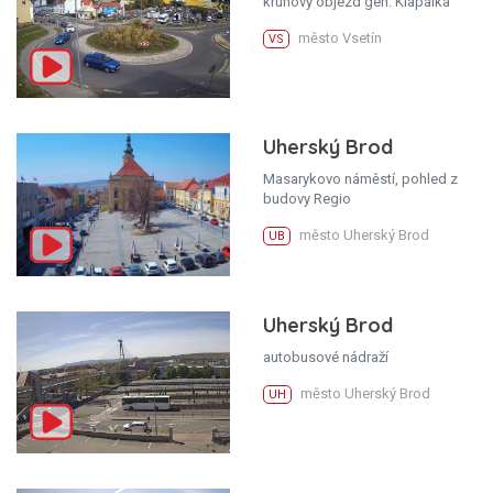
kruhový objezd gen. Klapálka
město Vsetín
VS
Uherský Brod
Masarykovo náměstí, pohled z
budovy Regio
město Uherský Brod
UB
Uherský Brod
autobusové nádraží
město Uherský Brod
UH