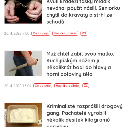
Kvůli krádeži tašky mladík
neváhal použít násilí. Seniorku
chytil do kravaty a strhl ze
schodů
26. 4. 2023 7:00
Co se děje
Hasiči a policie
VS
Muž chtěl zabít svou matku.
Kuchyňským nožem ji
několikrát bodl do hlavy a
horní poloviny těla
20. 4. 2023 15:04
Co se děje
Hasiči a policie
ZL
Kriminalisté rozprášili drogový
gang. Pachatelé vyrobili
několik desítek kilogramů
pervitinu