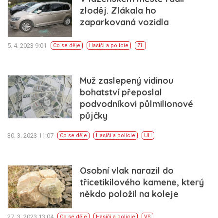
zloděj. Zlákala ho
zaparkovaná vozidla
5. 4. 2023 9:01
Co se děje
Hasiči a policie
ZL
Muž zaslepený vidinou
bohatství přeposlal
podvodníkovi půlmilionové
půjčky
30. 3. 2023 11:07
Co se děje
Hasiči a policie
UH
Osobní vlak narazil do
třicetikilového kamene, který
někdo položil na koleje
27. 3. 2023 13:04
Co se děje
Hasiči a policie
VS