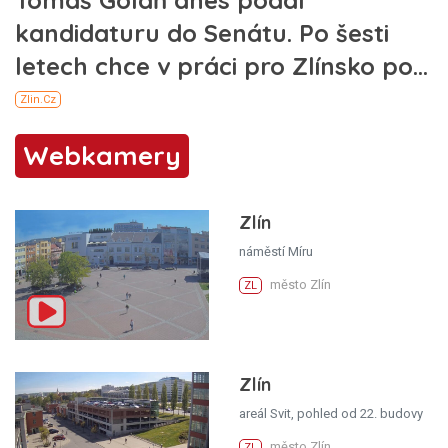
Webkamery
Zlín
náměstí Míru
město Zlín
ZL
Zlín
areál Svit, pohled od 22. budovy
město Zlín
ZL