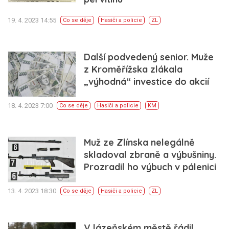
19. 4. 2023 14:55
Co se děje
Hasiči a policie
ZL
Další podvedený senior. Muže
z Kroměřížska zlákala
„výhodná“ investice do akcií
18. 4. 2023 7:00
Co se děje
Hasiči a policie
KM
Muž ze Zlínska nelegálně
skladoval zbraně a výbušniny.
Prozradil ho výbuch v pálenici
13. 4. 2023 18:30
Co se děje
Hasiči a policie
ZL
V lázeňském městě řádil