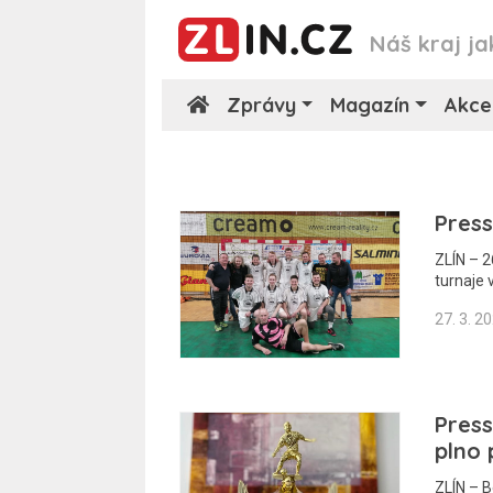
Náš kraj ja
Zprávy
Magazín
Akce
Press
ZLÍN – 2
turnaje v
27. 3. 2
Press
plno
ZLÍN – B