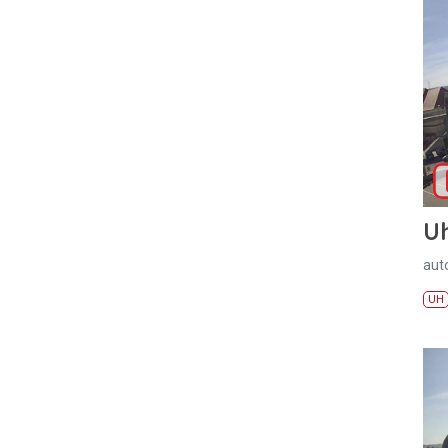
U
aut
UH