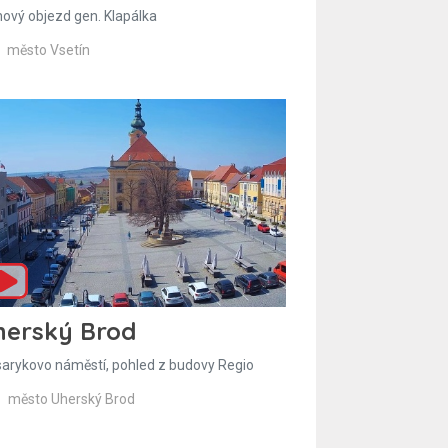
hový objezd gen. Klapálka
město Vsetín
herský Brod
arykovo náměstí, pohled z budovy Regio
město Uherský Brod