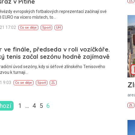
sraz v Pitíně
ZL
Hvězdy evropských fotbalových reprezentací začínají své
é EURO na vícero místech, to…
021 17:02
Co se děje
Sport
UH
 ve finále, předseda v roli vozíčkáře.
ký tenis začal sezónu hodně zajímavě
radiční úvod sezóny, kdy si šéfové zlínského Tenisového
zvou k turnaji…
21 9:03
Zl
Co se děje
Sport
ZL
areá
hozí
1
…
4
5
6
ZL