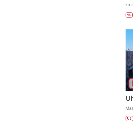
kru
VS
U
Mas
UB