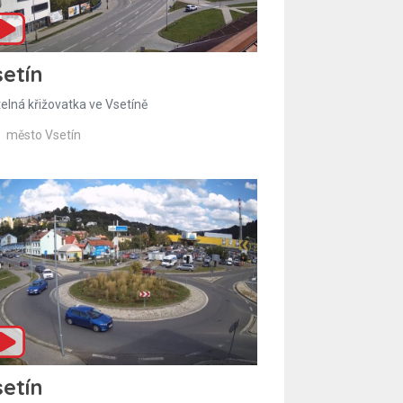
etín
telná křižovatka ve Vsetíně
město Vsetín
etín