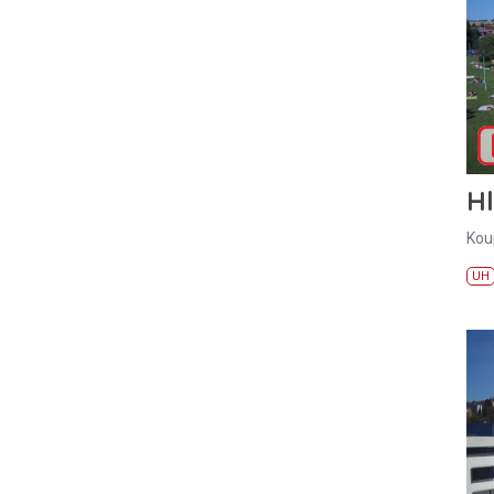
H
Kou
UH