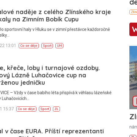
lové naděje z celého Zlínského kraje
kaly na Zimním Bobík Cupu
o sportovní haly v Hluku se v zimní přestávce každoročně
celky…
022 13:01
Co se děje
Sport
UH
, křeče, loby i turnajové ozdoby.
ový Lázně Luhačovice cup na
ženou jedničku
CE – Vždy v čase babího léta přispívá k věhlasu lázeňské
v Luhačovicích…
21 15:37
Co se děje
Sport
ZL
Zl
nám
l v čase EURA. Příští reprezentanti