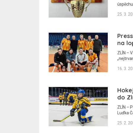
úspěchu
25. 3. 2
Press
na lo
ZLÍN – V
„nejtrva
16. 3. 2
Hokej
do Zl
ZLÍN – P
Luďka Č
25. 2. 2