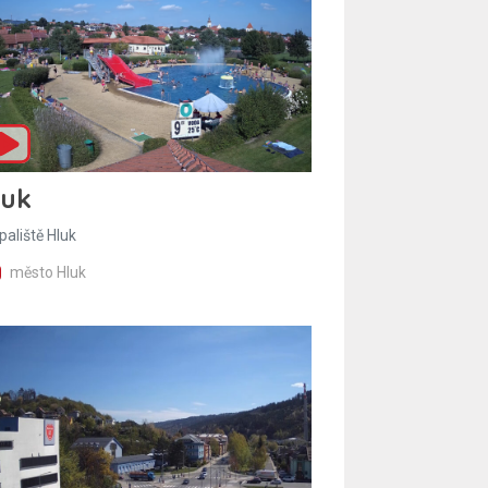
luk
paliště Hluk
město Hluk