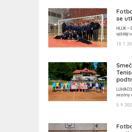
Fotba
se ut
HLUK – D
sjíždějí 
10. 1. 2
Smeče
Tenis
podtr
LUHAČOVI
sezóny 
5. 9. 20
Fotba