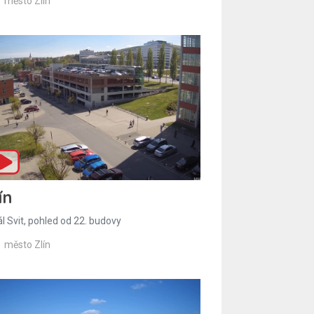
město Zlín
ín
l Svit, pohled od 22. budovy
město Zlín