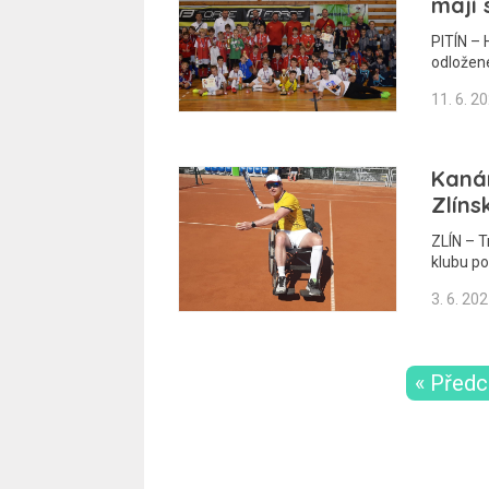
mají 
PITÍN – 
odložen
11. 6. 2
Kanár
Zlíns
ZLÍN – T
klubu po
3. 6. 20
« Předc