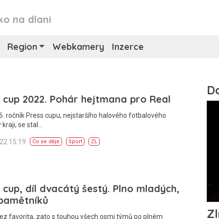
ko na dlani
Region
Webkamery
Inzerce
 cup 2022. Pohár hejtmana pro Real
6. ročník Press cupu, nejstaršího halového fotbalového
 kraji, se stal…
022 15:19
Co se děje
Sport
ZL
 cup, díl dvacátý šestý. Plno mladých,
 pamětníků
ez favorita, zato s touhou všech osmi týmů po plném