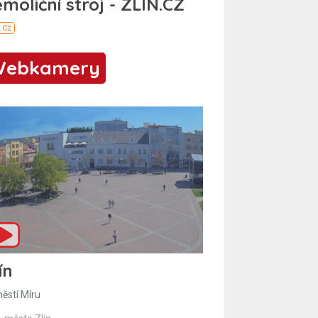
Webkamery
ín
ěstí Míru