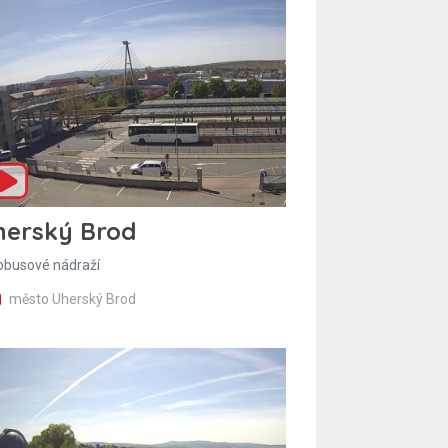
herský Brod
obusové nádraží
město Uherský Brod