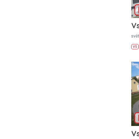
Vs
svě
VS
Vs