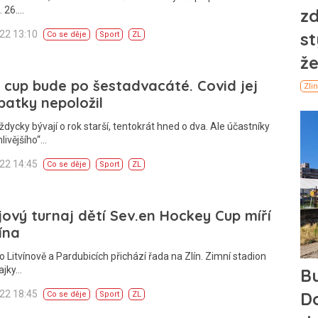
. 26.…
022 13:10
Co se děje
Sport
ZL
 cup bude po šestadvacáté. Covid jej
patky nepoložil
ždycky bývají o rok starší, tentokrát hned o dva. Ale účastníky
nlivějšího“…
022 14:45
Co se děje
Sport
ZL
ový turnaj dětí Sev.en Hockey Cup míří
ína
o Litvínově a Pardubicích přichází řada na Zlín. Zimní stadion
ajky…
022 18:45
Co se děje
Sport
ZL