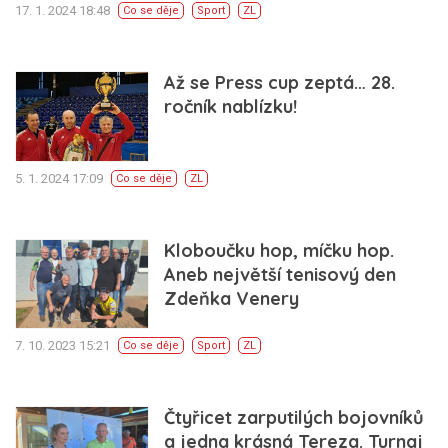
17. 1. 2024 18:48
Co se děje
Sport
ZL
Až se Press cup zeptá… 28.
ročník nablízku!
5. 1. 2024 17:09
Co se děje
ZL
Kloboučku hop, míčku hop.
Aneb největší tenisový den
Zdeňka Venery
7. 10. 2023 15:21
Co se děje
Sport
ZL
Čtyřicet zarputilých bojovníků
a jedna krásná Tereza. Turnaj