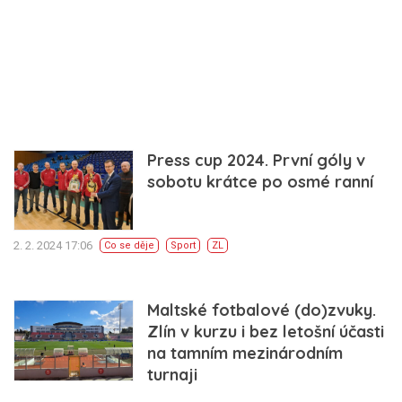
Press cup 2024. První góly v
sobotu krátce po osmé ranní
2. 2. 2024 17:06
Co se děje
Sport
ZL
Maltské fotbalové (do)zvuky.
Zlín v kurzu i bez letošní účasti
na tamním mezinárodním
turnaji