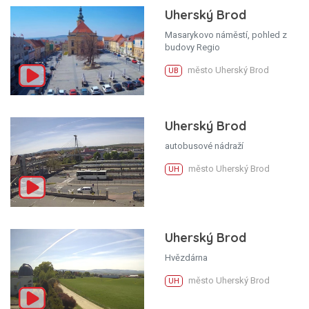
Uherský Brod
Masarykovo náměstí, pohled z
budovy Regio
město Uherský Brod
UB
Uherský Brod
autobusové nádraží
město Uherský Brod
UH
Uherský Brod
Hvězdárna
město Uherský Brod
UH