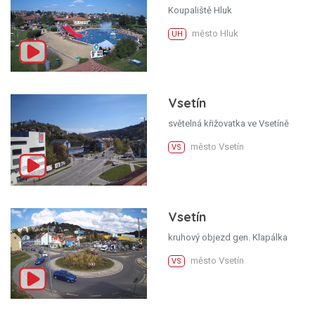
Koupaliště Hluk
město Hluk
UH
Vsetín
světelná křižovatka ve Vsetíně
město Vsetín
VS
Vsetín
kruhový objezd gen. Klapálka
město Vsetín
VS