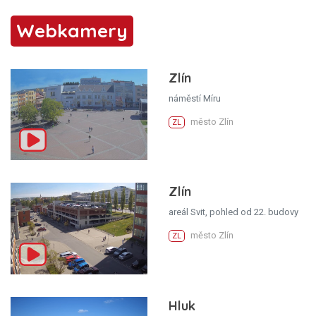
Webkamery
Zlín
náměstí Míru
město Zlín
ZL
Zlín
areál Svit, pohled od 22. budovy
město Zlín
ZL
Hluk