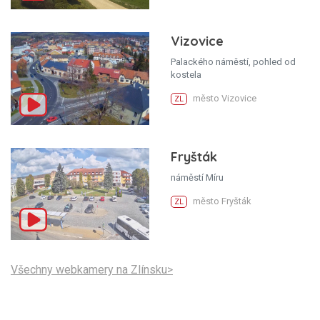
Vizovice
Palackého náměstí, pohled od
kostela
město Vizovice
ZL
Fryšták
náměstí Míru
město Fryšták
ZL
Všechny webkamery na Zlínsku>