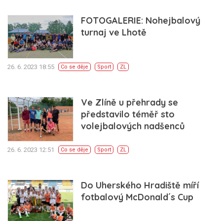
FOTOGALERIE: Nohejbalový
turnaj ve Lhotě
26. 6. 2023 18:55
Co se děje
Sport
ZL
Ve Zlíně u přehrady se
představilo téměř sto
volejbalových nadšenců
26. 6. 2023 12:51
Co se děje
Sport
ZL
Do Uherského Hradiště míří
fotbalový McDonald´s Cup