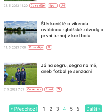
28. 5. 2023 16:20
Co se děje
Sport
UH
Štěrkoviště o víkendu
ovládnou rybářské závody a
první turnaj v korfbalu
11. 5. 2023 7:00
Co se děje
ZL
Já na ségru, ségra na mě,
aneb fotbal je senzační
7. 5. 2023 7:01
Co se děje
Sport
ZL
« Předchozí
1
2
3
4
5
6
Další »