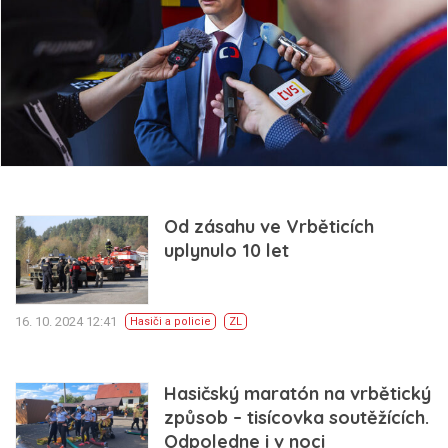
Od zásahu ve Vrběticích
uplynulo 10 let
16. 10. 2024 12:41
Hasiči a policie
ZL
Hasičský maratón na vrbětický
způsob – tisícovka soutěžících.
Odpoledne i v noci