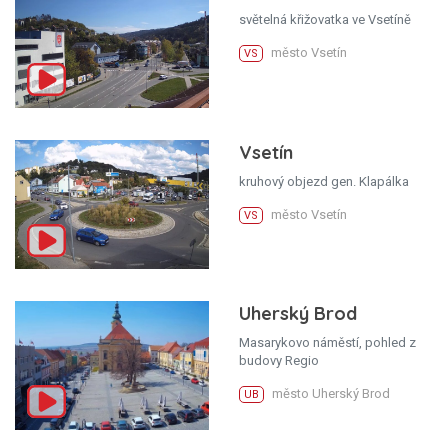
světelná křižovatka ve Vsetíně
město Vsetín
VS
Vsetín
kruhový objezd gen. Klapálka
město Vsetín
VS
Uherský Brod
Masarykovo náměstí, pohled z
budovy Regio
město Uherský Brod
UB