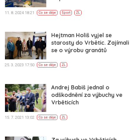
11. 8. 2024 18:21
Co se děje
Sport
ZL
Hejtman Holiš vyjel se
starosty do Vrbětic. Zajímali
se o výrobu granátů
25. 3. 2023 17:50
Co se děje
ZL
Andrej Babiš jednal o
odškodnění za výbuchy ve
Vrběticích
15. 7. 2021 13:02
Co se děje
ZL
Za výbuch ve Vrběticích