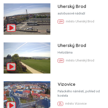
Uherský Brod
autobusové nádraží
město Uherský Brod
UH
Uherský Brod
Hvězdárna
město Uherský Brod
UH
Vizovice
Palackého náměstí, pohled od
kostela
město Vizovice
ZL