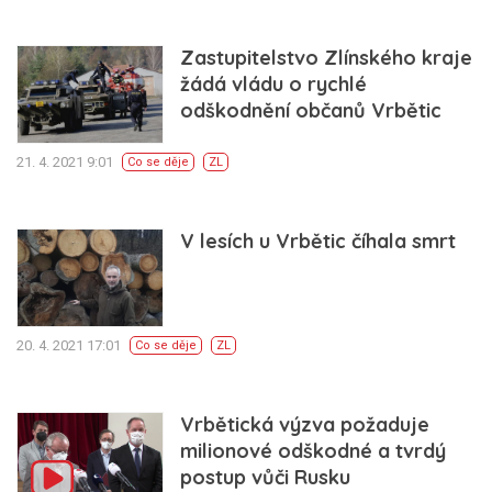
Zastupitelstvo Zlínského kraje
žádá vládu o rychlé
odškodnění občanů Vrbětic
21. 4. 2021 9:01
Co se děje
ZL
V lesích u Vrbětic číhala smrt
20. 4. 2021 17:01
Co se děje
ZL
Vrbětická výzva požaduje
milionové odškodné a tvrdý
postup vůči Rusku