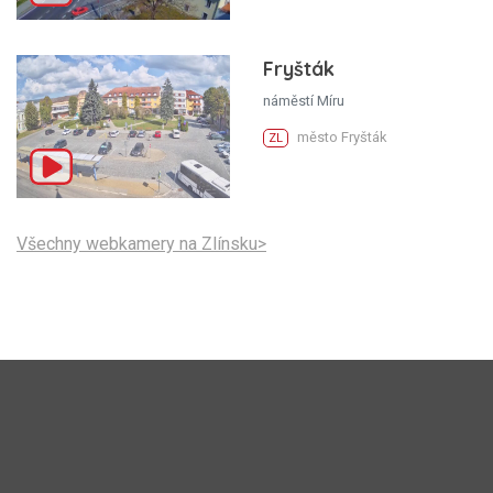
Fryšták
náměstí Míru
město Fryšták
ZL
Všechny webkamery na Zlínsku>