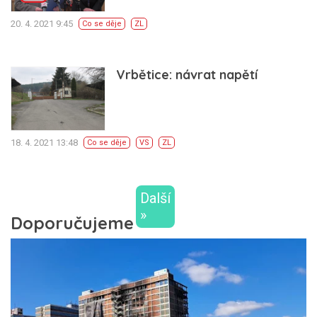
20. 4. 2021 9:45
Co se děje
ZL
Vrbětice: návrat napětí
18. 4. 2021 13:48
Co se děje
VS
ZL
Další
»