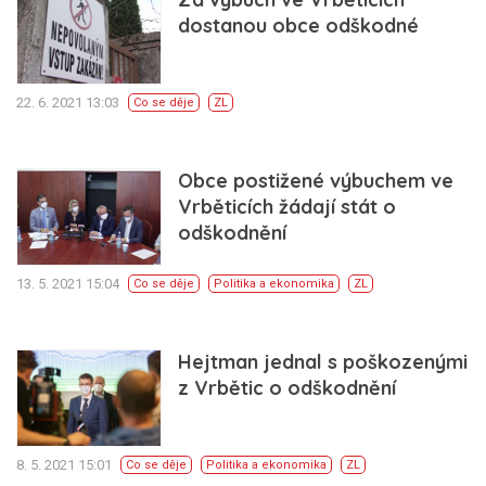
dostanou obce odškodné
22. 6. 2021 13:03
Co se děje
ZL
Obce postižené výbuchem ve
Vrběticích žádají stát o
odškodnění
13. 5. 2021 15:04
Co se děje
Politika a ekonomika
ZL
Hejtman jednal s poškozenými
z Vrbětic o odškodnění
8. 5. 2021 15:01
Co se děje
Politika a ekonomika
ZL