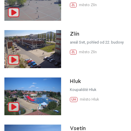
město Zlín
ZL
Zlín
areál Svit, pohled od 22. budovy
město Zlín
ZL
Hluk
Koupaliště Hluk
město Hluk
UH
Vsetín