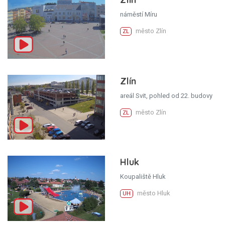
náměstí Míru
město Zlín
ZL
Zlín
areál Svit, pohled od 22. budovy
město Zlín
ZL
Hluk
Koupaliště Hluk
město Hluk
UH