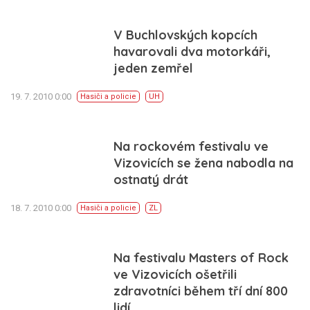
V Buchlovských kopcích
havarovali dva motorkáři,
jeden zemřel
19. 7. 2010 0:00
Hasiči a policie
UH
Na rockovém festivalu ve
Vizovicích se žena nabodla na
ostnatý drát
18. 7. 2010 0:00
Hasiči a policie
ZL
Na festivalu Masters of Rock
ve Vizovicích ošetřili
zdravotníci během tří dní 800
lidí