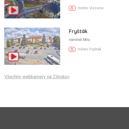
město Vizovice
ZL
Fryšták
náměstí Míru
město Fryšták
ZL
Všechny webkamery na Zlínsku>