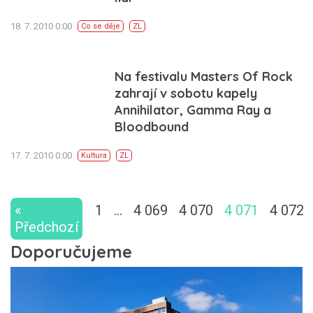
18. 7. 2010 0:00
Co se děje
ZL
Na festivalu Masters Of Rock
zahrají v sobotu kapely
Annihilator, Gamma Ray a
Bloodbound
17. 7. 2010 0:00
Kultura
ZL
«
1
…
4 069
4 070
4 071
4 072
Předchozí