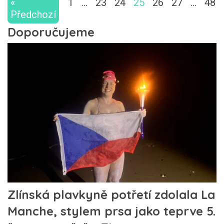
«
1
…
23
24
25
26
27
…
48
Předchozí