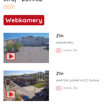
Webkamery
Zlín
náměstí Míru
město Zlín
ZL
Zlín
areál Svit, pohled od 22. budovy
město Zlín
ZL