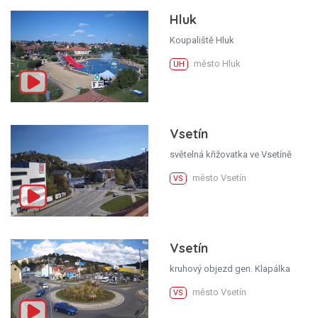
Hluk
Koupaliště Hluk
město Hluk
UH
Vsetín
světelná křižovatka ve Vsetíně
město Vsetín
VS
Vsetín
kruhový objezd gen. Klapálka
město Vsetín
VS