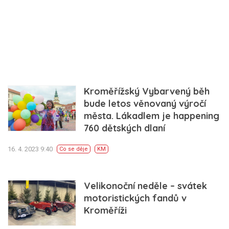
Kroměřížský Vybarvený běh
bude letos věnovaný výročí
města. Lákadlem je happening
760 dětských dlaní
16. 4. 2023 9:40
Co se děje
KM
Velikonoční neděle – svátek
motoristických fandů v
Kroměříži