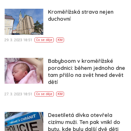
Kroměřížská strava nejen
duchovní
29. 3. 2023 18:51
Co se děje
KM
Babyboom v kroměřížské
porodnici: během jednoho dne
tam přišlo na svět hned devět
dětí
27. 3. 2023 18:51
Co se děje
KM
Desetiletá dívka otevřela
cizímu muži. Ten pak vnikl do
bytu, kde byly další dvě děti