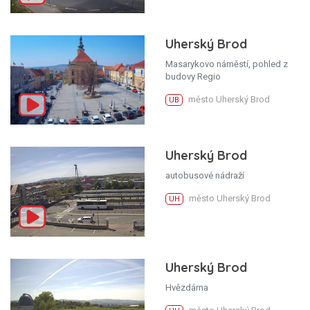
Uherský Brod
Masarykovo náměstí, pohled z
budovy Regio
město Uherský Brod
UB
Uherský Brod
autobusové nádraží
město Uherský Brod
UH
Uherský Brod
Hvězdárna