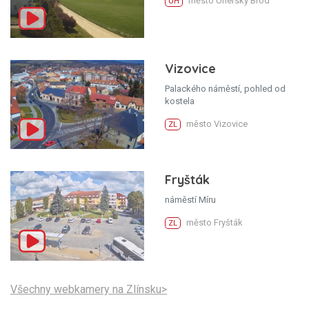
město Uherský Brod
UH
Vizovice
Palackého náměstí, pohled od
kostela
město Vizovice
ZL
Fryšták
náměstí Míru
město Fryšták
ZL
Všechny webkamery na Zlínsku>