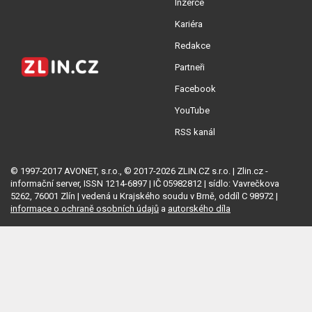
Inzerce
Kariéra
Redakce
Partneři
Facebook
YouTube
RSS kanál
© 1997-2017 AVONET, s.r.o., © 2017-2026 ZLIN.CZ s.r.o. | Zlin.cz -
informační server, ISSN 1214-6897 | IČ 05982812 | sídlo: Vavrečkova
5262, 76001 Zlín | vedená u Krajského soudu v Brně, oddíl C 98972 |
informace o ochraně osobních údajů
a
autorského díla