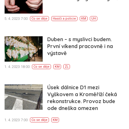
5. 4. 2023 7:00
Co se děje
Hasiči a policie
KM
UH
Duben – s myslivci budem.
První víkend pracovně i na
výstavě
1. 4. 2023 18:00
Co se děje
KM
ZL
Úsek dálnice D1 mezi
Vyškovem a Kroměříží čeká
rekonstrukce. Provoz bude
ode dneška omezen
1. 4. 2023 7:00
Co se děje
KM