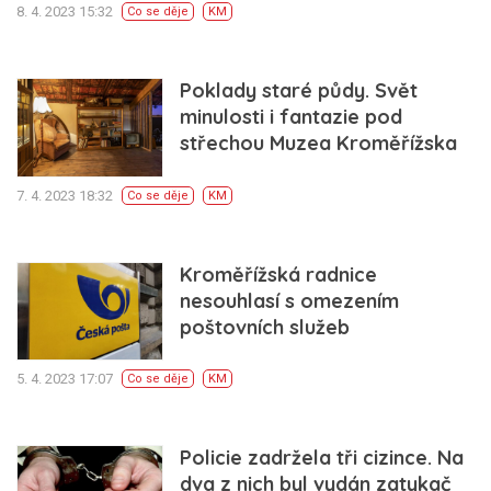
8. 4. 2023 15:32
Co se děje
KM
Poklady staré půdy. Svět
minulosti i fantazie pod
střechou Muzea Kroměřížska
7. 4. 2023 18:32
Co se děje
KM
Kroměřížská radnice
nesouhlasí s omezením
poštovních služeb
5. 4. 2023 17:07
Co se děje
KM
Policie zadržela tři cizince. Na
dva z nich byl vydán zatykač