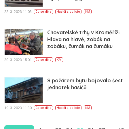
22. 3. 2023 11:03
Co se děje
Hasiči a policie
KM
Chovatelské trhy v Kroměříži.
Hlava na hlavě, zobák na
zobáku, čumák na čumáku
20. 3. 2023 15:01
Co se děje
KM
S požárem bytu bojovalo šest
jednotek hasičů
19. 3. 2023 11:30
Co se děje
Hasiči a policie
KM