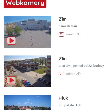
Webkamery
Zlín
náměstí Míru
město Zlín
ZL
Zlín
areál Svit, pohled od 22. budovy
město Zlín
ZL
Hluk
Koupaliště Hluk