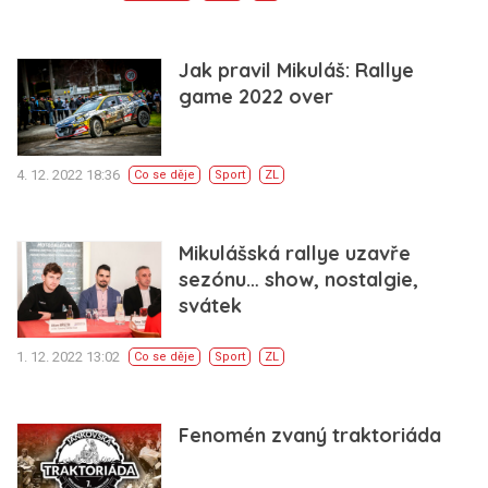
Jak pravil Mikuláš: Rallye
game 2022 over
4. 12. 2022 18:36
Co se děje
Sport
ZL
Mikulášská rallye uzavře
sezónu… show, nostalgie,
svátek
1. 12. 2022 13:02
Co se děje
Sport
ZL
Fenomén zvaný traktoriáda