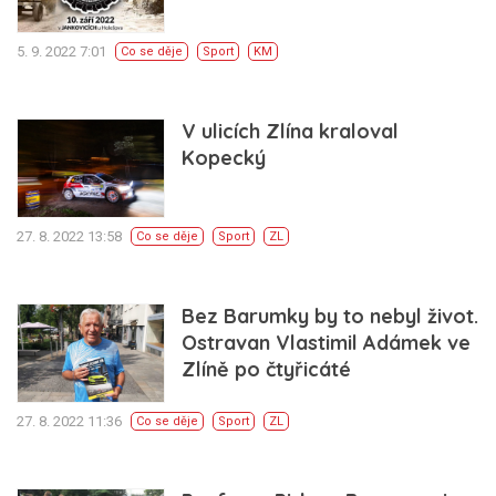
5. 9. 2022 7:01
Co se děje
Sport
KM
V ulicích Zlína kraloval
Kopecký
27. 8. 2022 13:58
Co se děje
Sport
ZL
Bez Barumky by to nebyl život.
Ostravan Vlastimil Adámek ve
Zlíně po čtyřicáté
27. 8. 2022 11:36
Co se děje
Sport
ZL