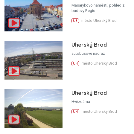
Masarykovo náměstí, pohled z
budovy Regio
město Uherský Brod
UB
Uherský Brod
autobusové nádraží
město Uherský Brod
UH
Uherský Brod
Hvězdárna
město Uherský Brod
UH