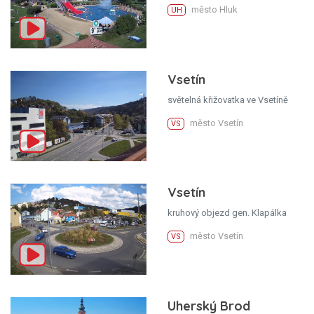
město Hluk
UH
Vsetín
světelná křižovatka ve Vsetíně
město Vsetín
VS
Vsetín
kruhový objezd gen. Klapálka
město Vsetín
VS
Uherský Brod