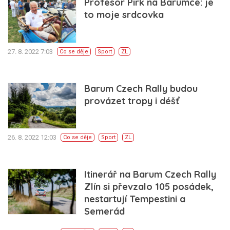
Profesor Pirk na Barumce: je
to moje srdcovka
27. 8. 2022 7:03
Co se děje
Sport
ZL
Barum Czech Rally budou
provázet tropy i déšť
26. 8. 2022 12:03
Co se děje
Sport
ZL
Itinerář na Barum Czech Rally
Zlín si převzalo 105 posádek,
nestartují Tempestini a
Semerád