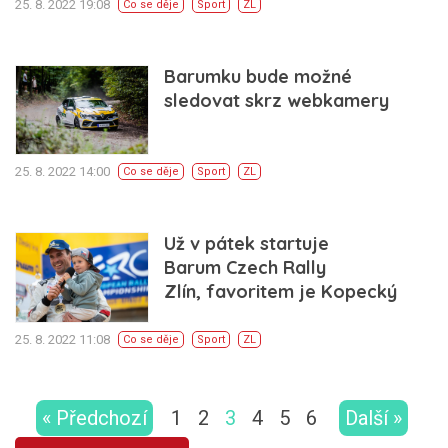
25. 8. 2022 19:08
Co se děje
Sport
ZL
Barumku bude možné
sledovat skrz webkamery
25. 8. 2022 14:00
Co se děje
Sport
ZL
Už v pátek startuje
Barum Czech Rally
Zlín, favoritem je Kopecký
25. 8. 2022 11:08
Co se děje
Sport
ZL
« Předchozí
1
2
3
4
5
6
Další »