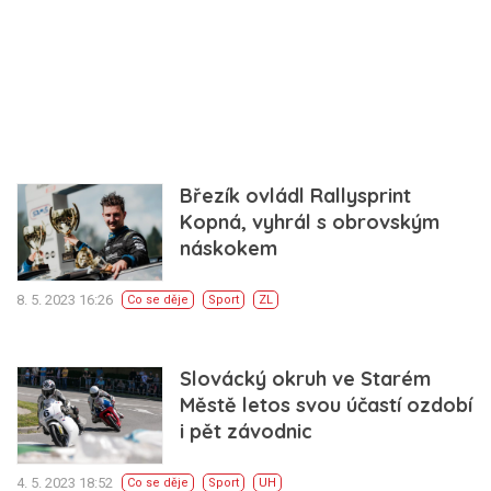
Březík ovládl Rallysprint
Kopná, vyhrál s obrovským
náskokem
8. 5. 2023 16:26
Co se děje
Sport
ZL
Slovácký okruh ve Starém
Městě letos svou účastí ozdobí
i pět závodnic
4. 5. 2023 18:52
Co se děje
Sport
UH