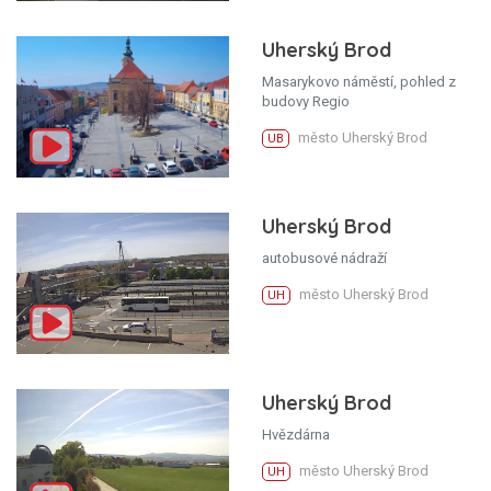
Uherský Brod
Masarykovo náměstí, pohled z
budovy Regio
město Uherský Brod
UB
Uherský Brod
autobusové nádraží
město Uherský Brod
UH
Uherský Brod
Hvězdárna
město Uherský Brod
UH