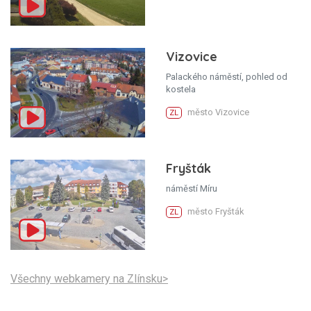
Vizovice
Palackého náměstí, pohled od
kostela
město Vizovice
ZL
Fryšták
náměstí Míru
město Fryšták
ZL
Všechny webkamery na Zlínsku>