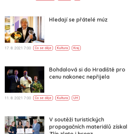
Hledají se přátelé múz
17. 8. 2021 7:00
Co se děje
Kultura
Kraj
Bohdalová si do Hradiště pro
cenu nakonec nepřijela
11. 8. 2021 7:00
Co se děje
Kultura
UH
V soutěži turistických
propagačních materiálů získal
Zlín zlato i bronz