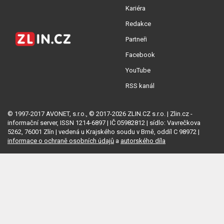
Kariéra
Redakce
Partneři
Facebook
YouTube
RSS kanál
© 1997-2017 AVONET, s.r.o., © 2017-2026 ZLIN.CZ s.r.o. | Zlin.cz -
informační server, ISSN 1214-6897 | IČ 05982812 | sídlo: Vavrečkova
5262, 76001 Zlín | vedená u Krajského soudu v Brně, oddíl C 98972 |
informace o ochraně osobních údajů
a
autorského díla