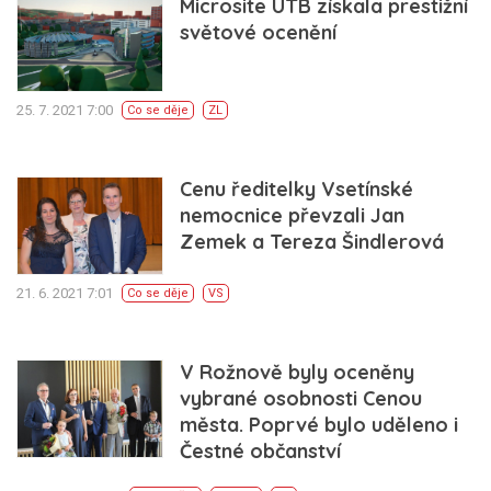
Microsite UTB získala prestižní
světové ocenění
25. 7. 2021 7:00
Co se děje
ZL
Cenu ředitelky Vsetínské
nemocnice převzali Jan
Zemek a Tereza Šindlerová
21. 6. 2021 7:01
Co se děje
VS
V Rožnově byly oceněny
vybrané osobnosti Cenou
města. Poprvé bylo uděleno i
Čestné občanství