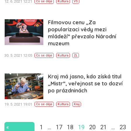
12. 6. 2021 12:21
Co se děje
Kultura
VS
Filmovou cenu „Za
popularizaci vědy mezi
mládeží“ převzalo Národní
muzeum
30. 5. 2021 12:05
Co se děje
Kultura
ZL
Kraj má jasno, kdo získá titul
„Mistr“, veřejnost se to dozví
po prázdninách
19. 5. 2021 19:01
Co se děje
Kultura
Kraj
«
1
…
17
18
19
20
21
…
23