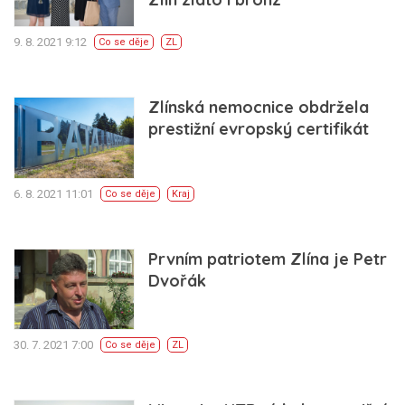
9. 8. 2021 9:12
Co se děje
ZL
Zlínská nemocnice obdržela
prestižní evropský certifikát
6. 8. 2021 11:01
Co se děje
Kraj
Prvním patriotem Zlína je Petr
Dvořák
30. 7. 2021 7:00
Co se děje
ZL