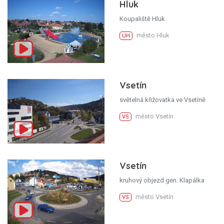
Hluk
Koupaliště Hluk
město Hluk
UH
Vsetín
světelná křižovatka ve Vsetíně
město Vsetín
VS
Vsetín
kruhový objezd gen. Klapálka
město Vsetín
VS