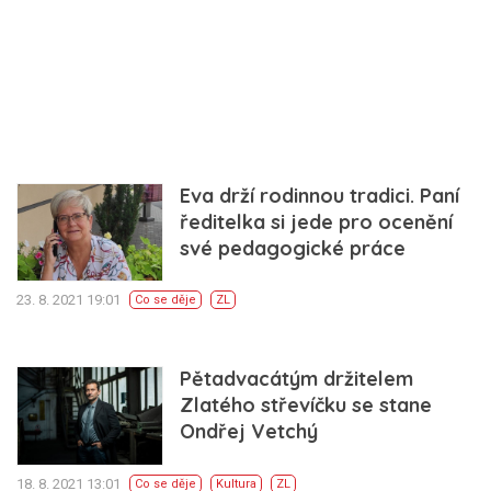
Eva drží rodinnou tradici. Paní
ředitelka si jede pro ocenění
své pedagogické práce
23. 8. 2021 19:01
Co se děje
ZL
Pětadvacátým držitelem
Zlatého střevíčku se stane
Ondřej Vetchý
18. 8. 2021 13:01
Co se děje
Kultura
ZL