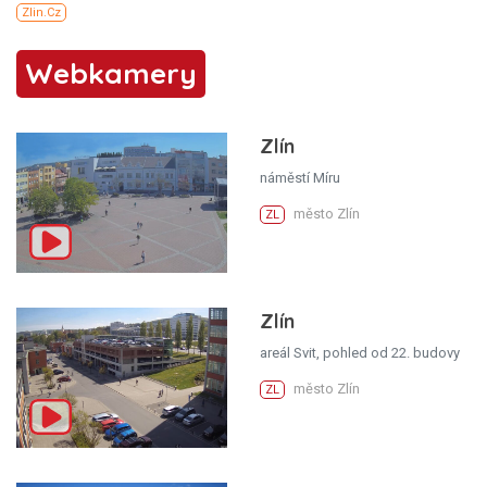
Webkamery
Zlín
náměstí Míru
město Zlín
ZL
Zlín
areál Svit, pohled od 22. budovy
město Zlín
ZL