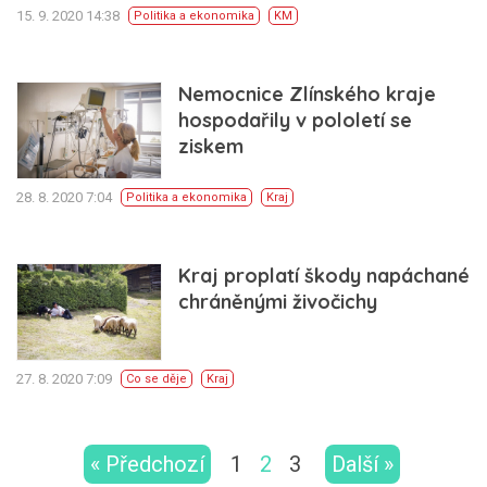
15. 9. 2020 14:38
Politika a ekonomika
KM
Nemocnice Zlínského kraje
hospodařily v pololetí se
ziskem
28. 8. 2020 7:04
Politika a ekonomika
Kraj
Kraj proplatí škody napáchané
chráněnými živočichy
27. 8. 2020 7:09
Co se děje
Kraj
« Předchozí
1
2
3
Další »