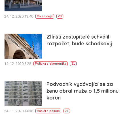
24. 12. 2020 13:40
Co se děje
VS
Zlínští zastupitelé schválili
rozpočet, bude schodkový
14. 12. 2020 8:28
Politika a ekonomika
ZL
Podvodník vydávající se za
ženu obral muže o 1,5 milionu
korun
24. 11. 2020 14:36
Hasiči a policie
ZL