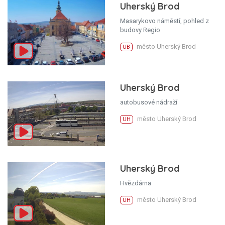
Uherský Brod
Masarykovo náměstí, pohled z
budovy Regio
město Uherský Brod
UB
Uherský Brod
autobusové nádraží
město Uherský Brod
UH
Uherský Brod
Hvězdárna
město Uherský Brod
UH