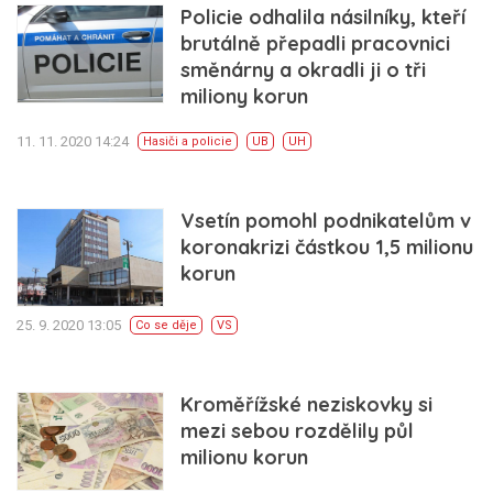
Policie odhalila násilníky, kteří
brutálně přepadli pracovnici
směnárny a okradli ji o tři
miliony korun
11. 11. 2020 14:24
Hasiči a policie
UB
UH
Vsetín pomohl podnikatelům v
koronakrizi částkou 1,5 milionu
korun
25. 9. 2020 13:05
Co se děje
VS
Kroměřížské neziskovky si
mezi sebou rozdělily půl
milionu korun