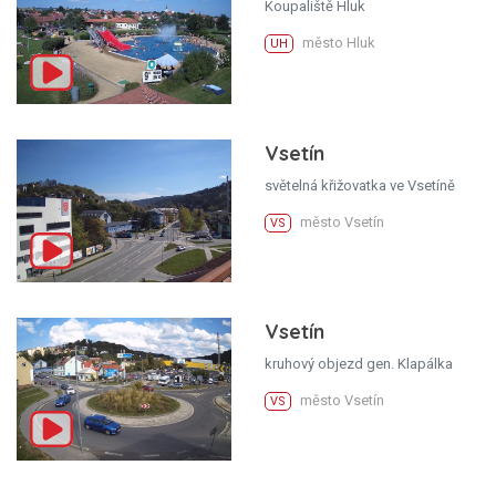
Koupaliště Hluk
město Hluk
UH
Vsetín
světelná křižovatka ve Vsetíně
město Vsetín
VS
Vsetín
kruhový objezd gen. Klapálka
město Vsetín
VS