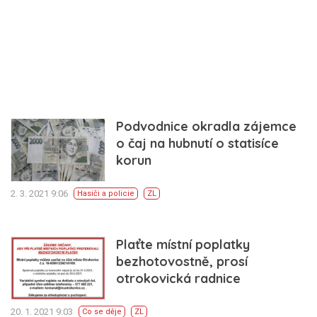
Podvodnice okradla zájemce
o čaj na hubnutí o statisíce
korun
2. 3. 2021 9:06
Hasiči a policie
ZL
Plaťte místní poplatky
bezhotovostně, prosí
otrokovická radnice
20. 1. 2021 9:03
Co se děje
ZL