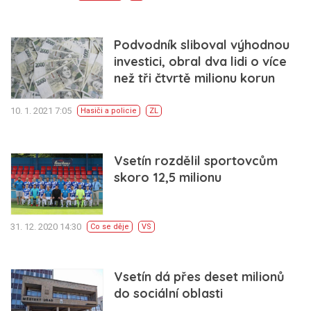
Podvodník sliboval výhodnou
investici, obral dva lidi o více
než tři čtvrtě milionu korun
10. 1. 2021 7:05
Hasiči a policie
ZL
Vsetín rozdělil sportovcům
skoro 12,5 milionu
31. 12. 2020 14:30
Co se děje
VS
Vsetín dá přes deset milionů
do sociální oblasti