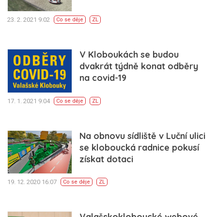
23. 2. 2021 9:02
Co se děje
ZL
V Kloboukách se budou
dvakrát týdně konat odběry
na covid-19
17. 1. 2021 9:04
Co se děje
ZL
Na obnovu sídliště v Luční ulici
se kloboucká radnice pokusí
získat dotaci
19. 12. 2020 16:07
Co se děje
ZL
Valašskokloboucké webové