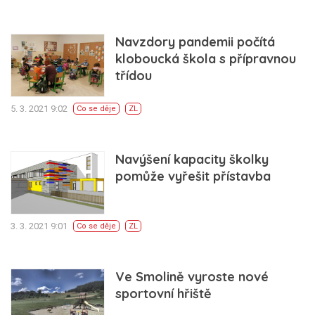
Navzdory pandemii počítá
kloboucká škola s přípravnou
třídou
5. 3. 2021 9:02
Co se děje
ZL
Navýšení kapacity školky
pomůže vyřešit přístavba
3. 3. 2021 9:01
Co se děje
ZL
Ve Smolině vyroste nové
sportovní hřiště