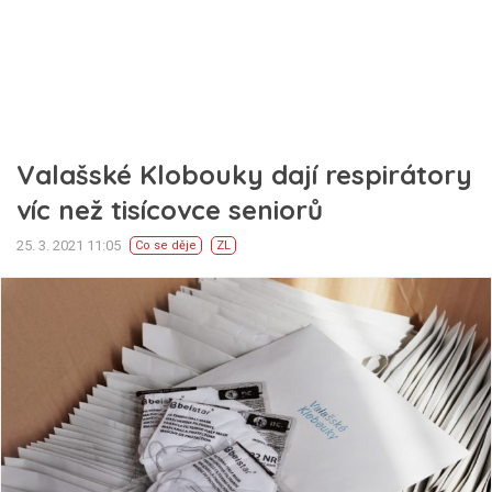
Valašské Klobouky dají respirátory
víc než tisícovce seniorů
25. 3. 2021 11:05
Co se děje
ZL