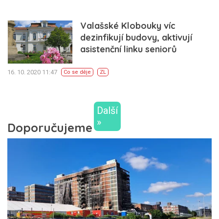
Valašské Klobouky víc
dezinfikují budovy, aktivují
asistenční linku seniorů
16. 10. 2020 11:47
Co se děje
ZL
Další
»