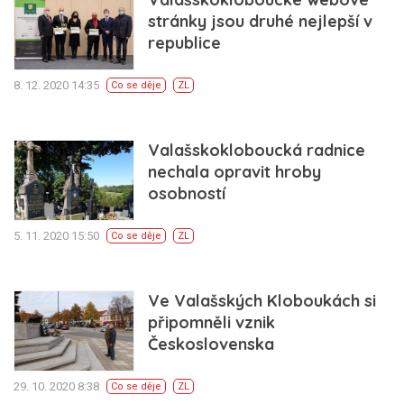
stránky jsou druhé nejlepší v
republice
8. 12. 2020 14:35
Co se děje
ZL
Valašskokloboucká radnice
nechala opravit hroby
osobností
5. 11. 2020 15:50
Co se děje
ZL
Ve Valašských Kloboukách si
připomněli vznik
Československa
29. 10. 2020 8:38
Co se děje
ZL