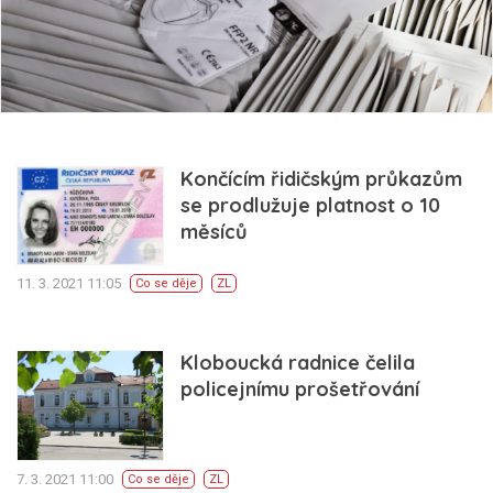
Končícím řidičským průkazům
se prodlužuje platnost o 10
měsíců
11. 3. 2021 11:05
Co se děje
ZL
Kloboucká radnice čelila
policejnímu prošetřování
7. 3. 2021 11:00
Co se děje
ZL