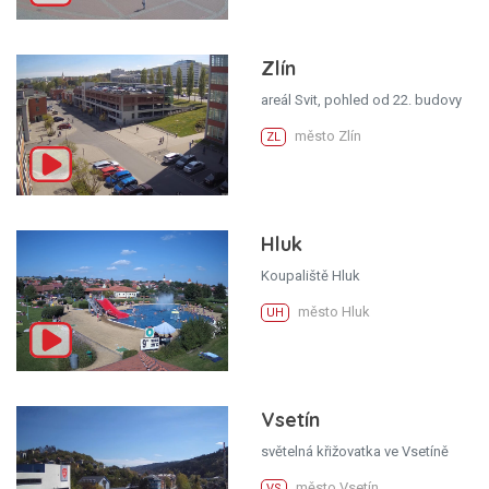
Zlín
areál Svit, pohled od 22. budovy
město Zlín
ZL
Hluk
Koupaliště Hluk
město Hluk
UH
Vsetín
světelná křižovatka ve Vsetíně
město Vsetín
VS