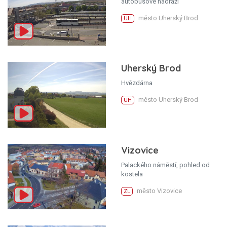
autobusové nádraží
město Uherský Brod
UH
Uherský Brod
Hvězdárna
město Uherský Brod
UH
Vizovice
Palackého náměstí, pohled od
kostela
město Vizovice
ZL