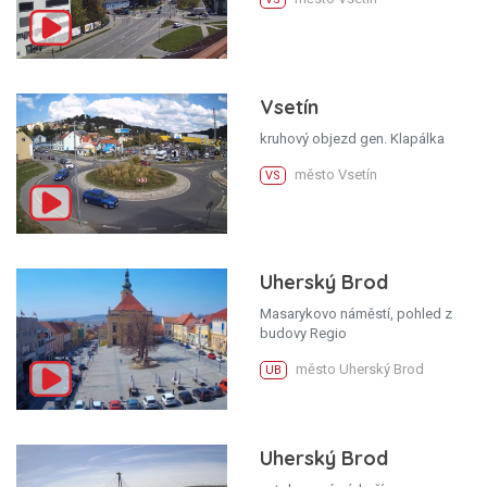
Vsetín
kruhový objezd gen. Klapálka
město Vsetín
VS
Uherský Brod
Masarykovo náměstí, pohled z
budovy Regio
město Uherský Brod
UB
Uherský Brod