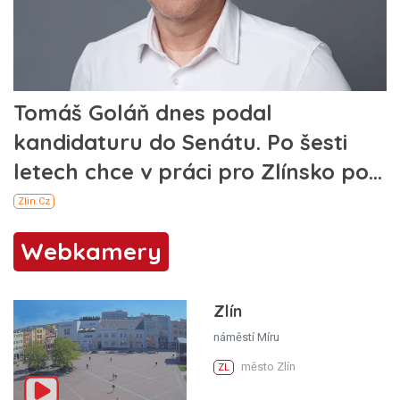
Webkamery
Zlín
náměstí Míru
město Zlín
ZL