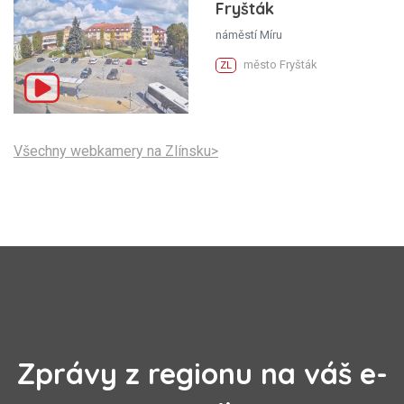
Fryšták
náměstí Míru
město Fryšták
ZL
Všechny webkamery na Zlínsku>
Zprávy z regionu na váš e-