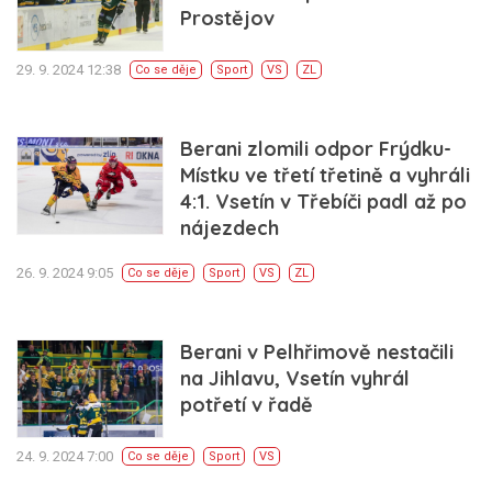
Prostějov
29. 9. 2024 12:38
Co se děje
Sport
VS
ZL
Berani zlomili odpor Frýdku-
Místku ve třetí třetině a vyhráli
4:1. Vsetín v Třebíči padl až po
nájezdech
26. 9. 2024 9:05
Co se děje
Sport
VS
ZL
Berani v Pelhřimově nestačili
na Jihlavu, Vsetín vyhrál
potřetí v řadě
24. 9. 2024 7:00
Co se děje
Sport
VS