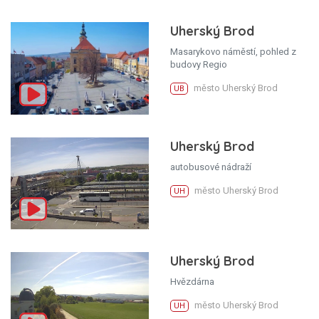
Uherský Brod
Masarykovo náměstí, pohled z
budovy Regio
město Uherský Brod
UB
Uherský Brod
autobusové nádraží
město Uherský Brod
UH
Uherský Brod
Hvězdárna
město Uherský Brod
UH