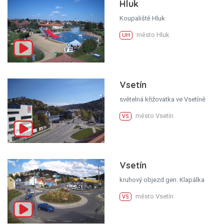
Hluk
Koupaliště Hluk
město Hluk
UH
Vsetín
světelná křižovatka ve Vsetíně
město Vsetín
VS
Vsetín
kruhový objezd gen. Klapálka
město Vsetín
VS