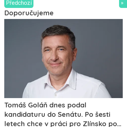
Předchozí
»