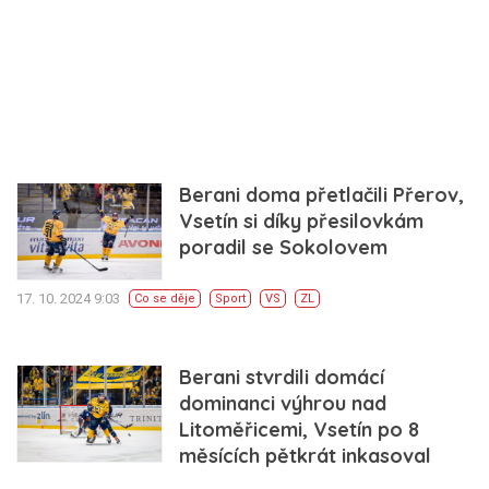
Berani doma přetlačili Přerov,
Vsetín si díky přesilovkám
poradil se Sokolovem
17. 10. 2024 9:03
Co se děje
Sport
VS
ZL
Berani stvrdili domácí
dominanci výhrou nad
Litoměřicemi, Vsetín po 8
měsících pětkrát inkasoval