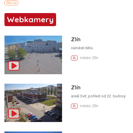
Webkamery
Zlín
náměstí Míru
město Zlín
ZL
Zlín
areál Svit, pohled od 22. budovy
město Zlín
ZL