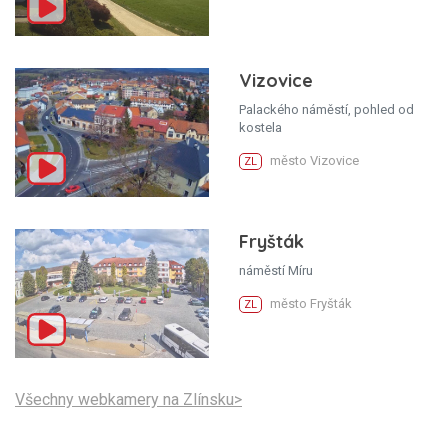
Vizovice
Palackého náměstí, pohled od
kostela
město Vizovice
ZL
Fryšták
náměstí Míru
město Fryšták
ZL
Všechny webkamery na Zlínsku>