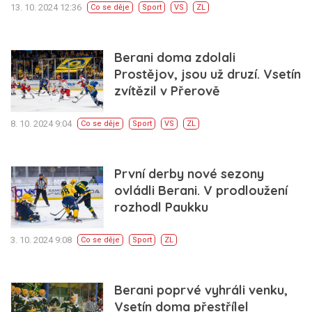
13. 10. 2024 12:36
Co se děje
Sport
VS
ZL
Berani doma zdolali
Prostějov, jsou už druzí. Vsetín
zvítězil v Přerově
8. 10. 2024 9:04
Co se děje
Sport
VS
ZL
První derby nové sezony
ovládli Berani. V prodloužení
rozhodl Paukku
3. 10. 2024 9:08
Co se děje
Sport
ZL
Berani poprvé vyhráli venku,
Vsetín doma přestřílel