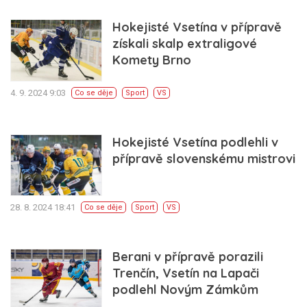
Hokejisté Vsetína v přípravě
získali skalp extraligové
Komety Brno
4. 9. 2024 9:03
Co se děje
Sport
VS
Hokejisté Vsetína podlehli v
přípravě slovenskému mistrovi
28. 8. 2024 18:41
Co se děje
Sport
VS
Berani v přípravě porazili
Trenčín, Vsetín na Lapači
podlehl Novým Zámkům