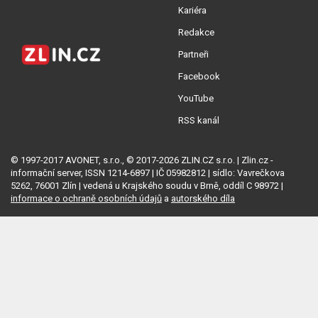
Kariéra
Redakce
Partneři
Facebook
YouTube
RSS kanál
© 1997-2017 AVONET, s.r.o., © 2017-2026 ZLIN.CZ s.r.o. | Zlin.cz -
informační server, ISSN 1214-6897 | IČ 05982812 | sídlo: Vavrečkova
5262, 76001 Zlín | vedená u Krajského soudu v Brně, oddíl C 98972 |
informace o ochraně osobních údajů
a
autorského díla