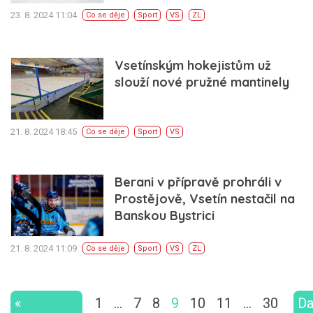
23. 8. 2024 11:04
Co se děje
Sport
VS
ZL
Vsetínským hokejistům už
slouží nové pružné mantinely
21. 8. 2024 18:45
Co se děje
Sport
VS
Berani v přípravě prohráli v
Prostějově, Vsetín nestačil na
Banskou Bystrici
21. 8. 2024 11:09
Co se děje
Sport
VS
ZL
«
1
…
7
8
9
10
11
…
30
Da