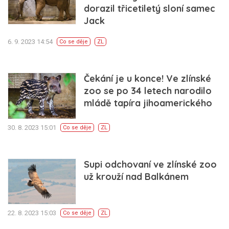
dorazil třicetiletý sloní samec
Jack
6. 9. 2023 14:54
Co se děje
ZL
Čekání je u konce! Ve zlínské
zoo se po 34 letech narodilo
mládě tapíra jihoamerického
30. 8. 2023 15:01
Co se děje
ZL
Supi odchovaní ve zlínské zoo
už krouží nad Balkánem
22. 8. 2023 15:03
Co se děje
ZL