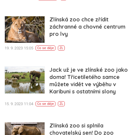
Zlínská zoo chce zřídit
záchranné a chovné centrum
pro lvy
19. 9. 2023 15:05
Co se děje
ZL
Jack už je ve zlínské zoo jako
doma! Třicetiletého samce
můžete vidět ve výběhu v
Karibuni s ostatními slony
15. 9. 2023 11:04
Co se děje
ZL
Zlínská zoo si splnila
chovatelský sen! Do zoo