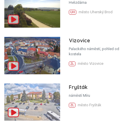
Hvězdárna
město Uherský Brod
UH
Vizovice
Palackého náměstí, pohled od
kostela
město Vizovice
ZL
Fryšták
náměstí Míru
město Fryšták
ZL