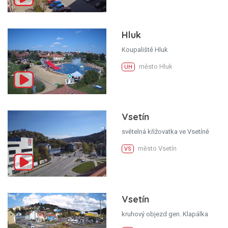
Hluk
Koupaliště Hluk
město Hluk
UH
Vsetín
světelná křižovatka ve Vsetíně
město Vsetín
VS
Vsetín
kruhový objezd gen. Klapálka