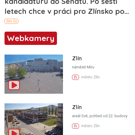
Webkamery
Zlín
náměstí Míru
město Zlín
ZL
Zlín
areál Svit, pohled od 22. budovy
město Zlín
ZL