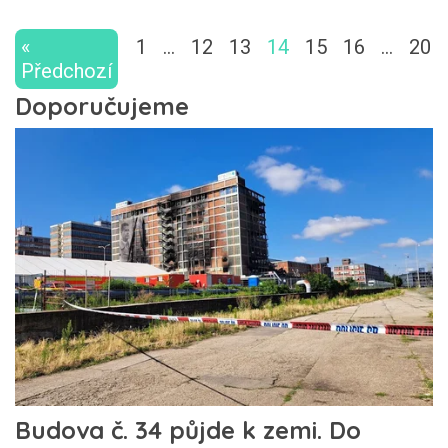
«
1
…
12
13
14
15
16
…
20
Předchozí