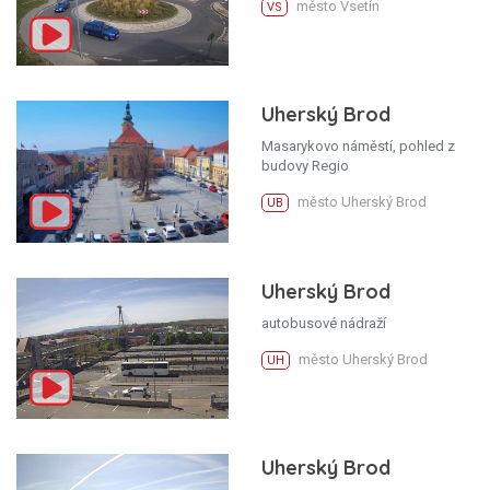
město Vsetín
VS
Uherský Brod
Masarykovo náměstí, pohled z
budovy Regio
město Uherský Brod
UB
Uherský Brod
autobusové nádraží
město Uherský Brod
UH
Uherský Brod