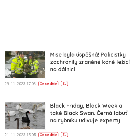
Mise byla úspěšná! Policistky
zachránily zraněné káně ležící
na dálnici
29. 11. 2023 17:03
Co se děje
ZL
Black Friday, Black Week a
také Black Swan. Černá labuť
na rybníku udivuje experty
21. 11. 2023 15:05
Co se děje
ZL