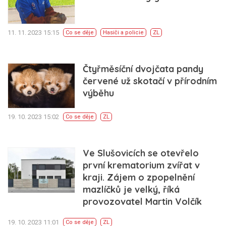
11. 11. 2023 15:15
Co se děje
Hasiči a policie
ZL
Čtyřměsíční dvojčata pandy
červené už skotačí v přírodním
výběhu
19. 10. 2023 15:02
Co se děje
ZL
Ve Slušovicích se otevřelo
první krematorium zvířat v
kraji. Zájem o zpopelnění
mazlíčků je velký, říká
provozovatel Martin Volčík
19. 10. 2023 11:01
Co se děje
ZL