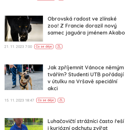
Obrovská radost ve zlínské
zoo! Z Francie dorazil nový
samec jaguára jménem Akabo
21. 11. 2023 7:00
Co se děje
ZL
Jak zpříjemnit Vánoce němým
tvářím? Studenti UTB pořádají
v útulku na Vršavě speciální
akci
15. 11. 2023 18:47
Co se děje
ZL
Luhačovičtí strážníci často řeší
i kuriózní odchyty zvířat