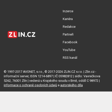
Inzerce
Kariéra
Redakce
Partneři
Facebook
YouTube
RSS kanál
© 1997-2017 AVONET, s.r.o., © 2017-2026 ZLIN.CZ s.r.o. | Zlin.cz -
informační server, ISSN 1214-6897 | IČ 05982812 | sídlo: Vavrečkova
5262, 76001 Zlín | vedená u Krajského soudu v Brně, oddíl C 98972 |
informace o ochraně osobních údajů
a
autorského díla