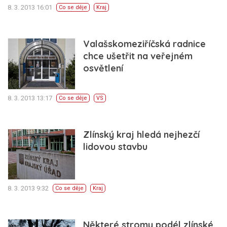
8. 3. 2013 16:01
Co se děje
Kraj
Valašskomeziříčská radnice
chce ušetřit na veřejném
osvětlení
8. 3. 2013 13:17
Co se děje
VS
Zlínský kraj hledá nejhezčí
lidovou stavbu
8. 3. 2013 9:32
Co se děje
Kraj
Některé stromy podél zlínské