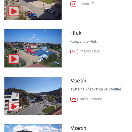
město Zlín
ZL
Hluk
Koupaliště Hluk
město Hluk
UH
Vsetín
světelná křižovatka ve Vsetíně
město Vsetín
VS
Vsetín