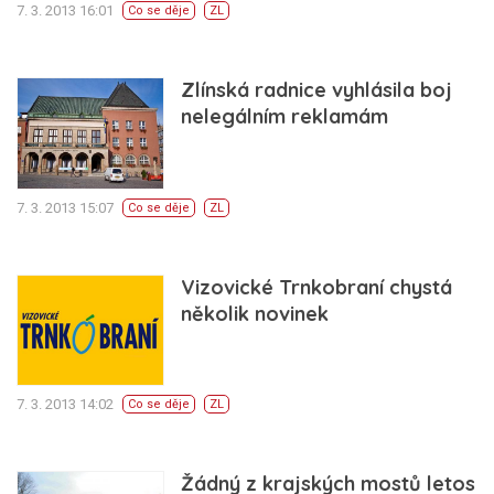
7. 3. 2013 16:01
Co se děje
ZL
Zlínská radnice vyhlásila boj
nelegálním reklamám
7. 3. 2013 15:07
Co se děje
ZL
Vizovické Trnkobraní chystá
několik novinek
7. 3. 2013 14:02
Co se děje
ZL
Žádný z krajských mostů letos