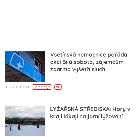
Vsetínská nemocnice pořádá
akci Bílá sobota, zájemcům
zdarma vyšetří sluch
9. 3. 2013 7:31
Co se děje
VS
LYŽAŘSKÁ STŘEDISKA: Hory v
kraji lákají na jarní lyžování