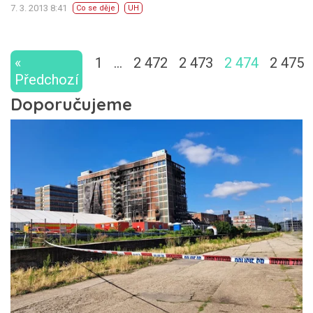
7. 3. 2013 8:41
Co se děje
UH
«
1
…
2 472
2 473
2 474
2 475
Předchozí