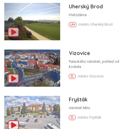
Uherský Brod
Hvězdárna
město Uherský Brod
UH
Vizovice
Palackého náměstí, pohled od
kostela
město Vizovice
ZL
Fryšták
náměstí Míru
město Fryšták
ZL