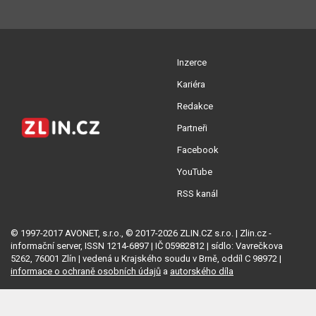
Inzerce
Kariéra
Redakce
Partneři
Facebook
YouTube
RSS kanál
© 1997-2017 AVONET, s.r.o., © 2017-2026 ZLIN.CZ s.r.o. | Zlin.cz -
informační server, ISSN 1214-6897 | IČ 05982812 | sídlo: Vavrečkova
5262, 76001 Zlín | vedená u Krajského soudu v Brně, oddíl C 98972 |
informace o ochraně osobních údajů
a
autorského díla