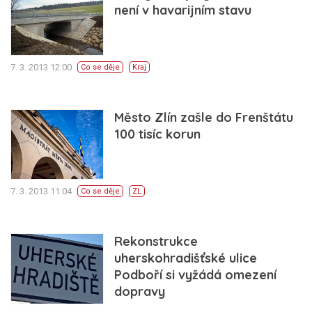
není v havarijním stavu
7. 3. 2013 12:00
Co se děje
Kraj
Město Zlín zašle do Frenštátu
100 tisíc korun
7. 3. 2013 11:04
Co se děje
ZL
Rekonstrukce
uherskohradišťské ulice
Podboří si vyžádá omezení
dopravy