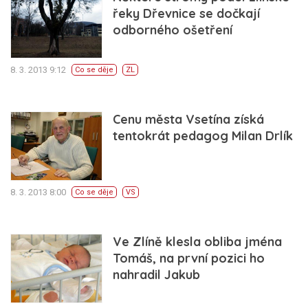
řeky Dřevnice se dočkají
odborného ošetření
8. 3. 2013 9:12
Co se děje
ZL
Cenu města Vsetína získá
tentokrát pedagog Milan Drlík
8. 3. 2013 8:00
Co se děje
VS
Ve Zlíně klesla obliba jména
Tomáš, na první pozici ho
nahradil Jakub