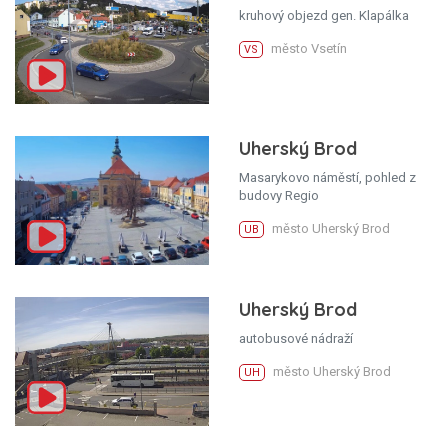
kruhový objezd gen. Klapálka
město Vsetín
VS
Uherský Brod
Masarykovo náměstí, pohled z
budovy Regio
město Uherský Brod
UB
Uherský Brod
autobusové nádraží
město Uherský Brod
UH