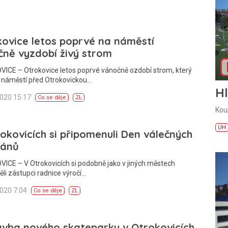
ovice letos poprvé na náměstí
ně vyzdobí živý strom
ICE – Otrokovice letos poprvé vánočně ozdobí strom, který
a náměstí před Otrokovickou…
H
2020 15:17
Co se děje
ZL
Kou
UH
okovicích si připomenuli Den válečných
ránů
CE – V Otrokovicích si podobně jako v jiných městech
li zástupci radnice výročí…
2020 7:04
Co se děje
ZL
avba nového skateparku v Otrokovicích