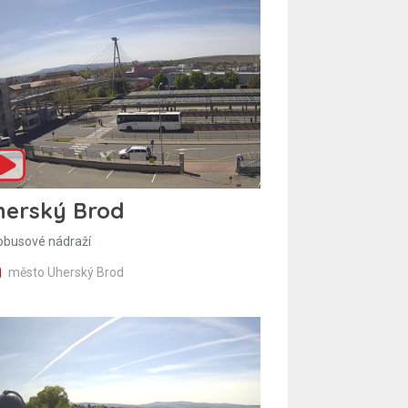
herský Brod
obusové nádraží
město Uherský Brod