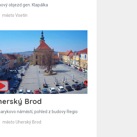
hový objezd gen. Klapálka
město Vsetín
herský Brod
arykovo náměstí, pohled z budovy Regio
město Uherský Brod