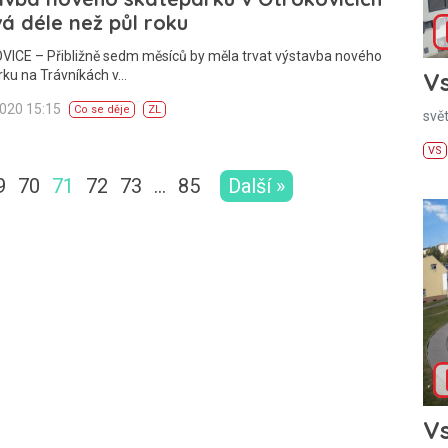
á déle než půl roku
ICE – Přibližně sedm měsíců by měla trvat výstavba nového
Vs
rku na Trávníkách v…
2020 15:15
Co se děje
ZL
svě
VS
9
70
71
72
73
…
85
Další »
Vs