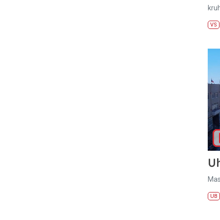
kru
VS
U
Mas
UB