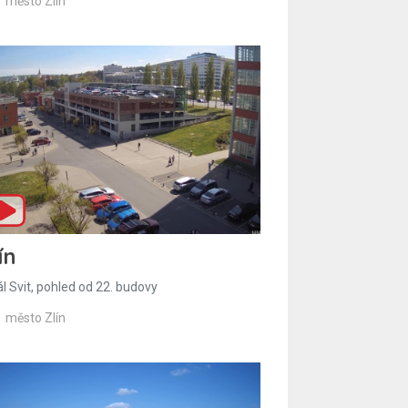
město Zlín
ín
l Svit, pohled od 22. budovy
město Zlín