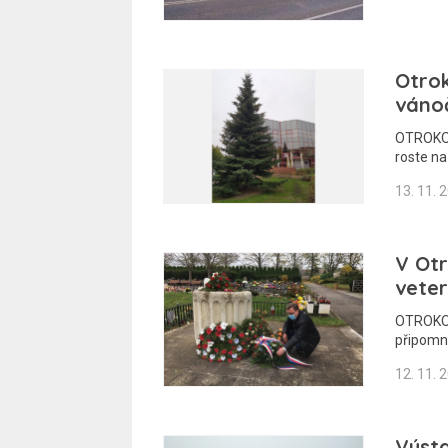
Otrok
vánoč
OTROKOV
roste n
13. 11. 
V Otr
vete
OTROKOVI
připomně
12. 11. 
Výst