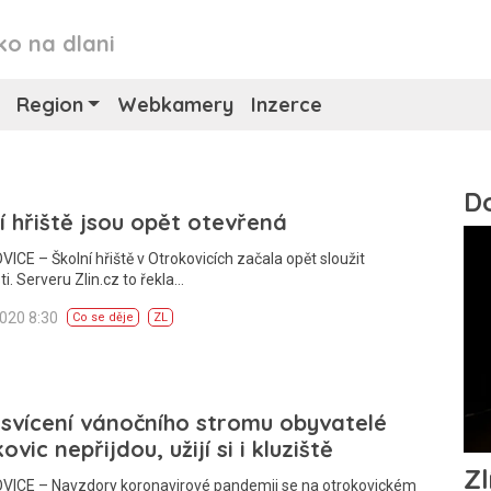
ko na dlani
Region
Webkamery
Inzerce
í hřiště jsou opět otevřená
CE – Školní hřiště v Otrokovicích začala opět sloužit
ti. Serveru Zlin.cz to řekla…
2020 8:30
Co se děje
ZL
svícení vánočního stromu obyvatelé
ovic nepřijdou, užijí si i kluziště
ICE – Navzdory koronavirové pandemii se na otrokovickém