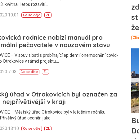
3. května i letos rozsvítí…
2020 10:01
Co se děje
ZL
ovická radnice nabízí manuál pro
rmální pečovatele v nouzovém stavu
CE – V souvislosti s probíhající epidemií onemocnění covid-
 Otrokovice v rámci projektu…
2020 7:03
Co se děje
ZL
ký úřad v Otrokovicích byl označen za
 nejpřívětivější v kraji
ICE – Městský úřad Otrokovice byl v letošním ročníku
Přívětivý úřad oceněn jako…
2020 13:10
Co se děje
ZL