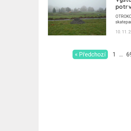
potrv
OTROKOV
skatepa
10. 11. 
« Předchozí
1
…
6