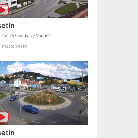
etín
telná křižovatka ve Vsetíně
město Vsetín
etín