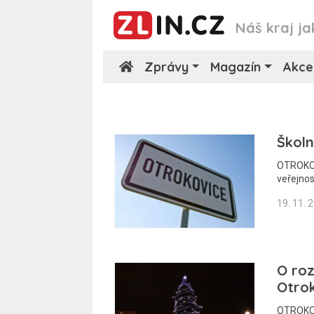
Náš kraj ja
Zprávy
Magazín
Akce
Školn
OTROKOVI
veřejnos
19. 11. 
O roz
Otrok
OTROKOV