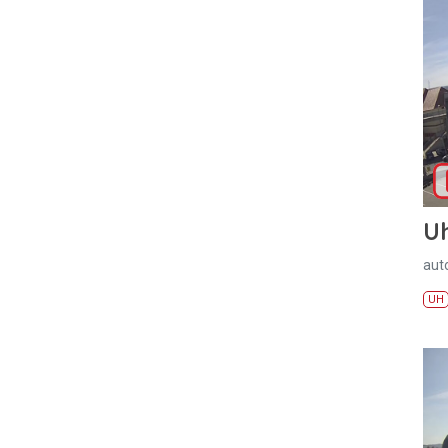
U
aut
UH