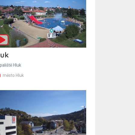
luk
paliště Hluk
město Hluk