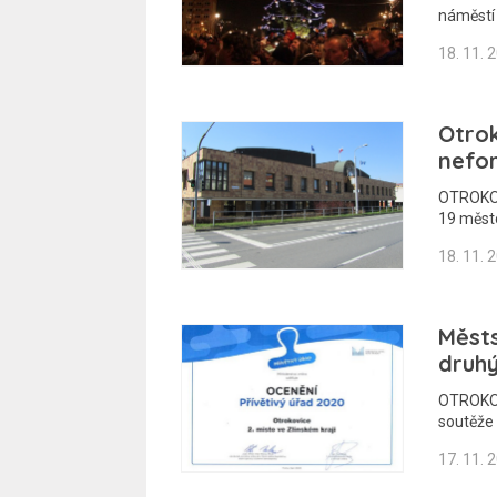
náměstí 
18. 11. 
Otrok
nefo
OTROKOVI
19 město
18. 11. 
Městs
druhý
OTROKOV
soutěže 
17. 11. 