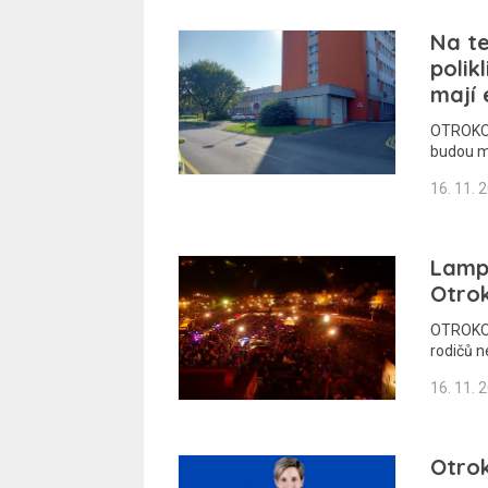
Na te
polikl
mají
OTROKOV
budou m
16. 11. 
Lampi
Otrok
OTROKOV
rodičů n
16. 11. 
Otrok