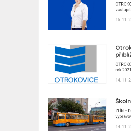
OTROKOV
zastupit
15. 11. 
Otrok
přibl
OTROKOVI
rok 2021
14. 11. 
Školn
ZLÍN – D
vypravov
14. 11. 