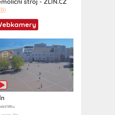
Webkamery
ín
ěstí Míru