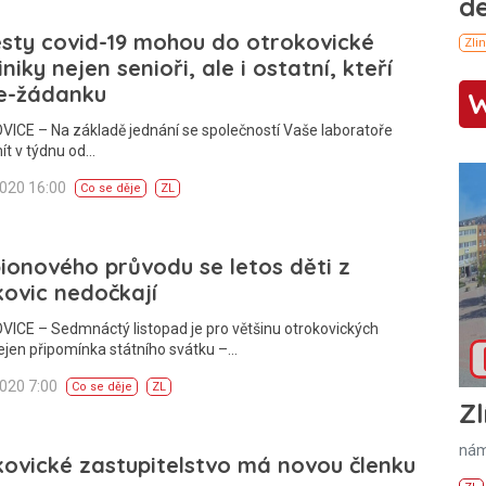
sty covid-19 mohou do otrokovické
iniky nejen senioři, ale i ostatní, kteří
 e-žádanku
ICE – Na základě jednání se společností Vaše laboratoře
ít v týdnu od…
2020 16:00
Co se děje
ZL
onového průvodu se letos děti z
ovic nedočkají
ICE – Sedmnáctý listopad je pro většinu otrokovických
ejen připomínka státního svátku –…
2020 7:00
Co se děje
ZL
Zl
nám
ovické zastupitelstvo má novou členku