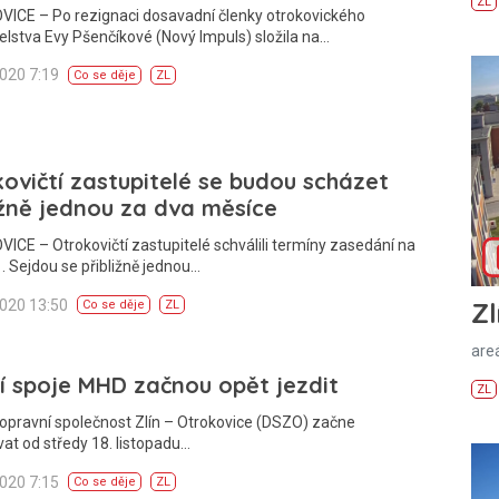
ZL
ICE – Po rezignaci dosavadní členky otrokovického
elstva Evy Pšenčíkové (Nový Impuls) složila na…
2020 7:19
Co se děje
ZL
ovičtí zastupitelé se budou scházet
ižně jednou za dva měsíce
CE – Otrokovičtí zastupitelé schválili termíny zasedání na
. Sejdou se přibližně jednou…
2020 13:50
Zl
Co se děje
ZL
areá
í spoje MHD začnou opět jezdit
ZL
opravní společnost Zlín – Otrokovice (DSZO) začne
at od středy 18. listopadu…
2020 7:15
Co se děje
ZL