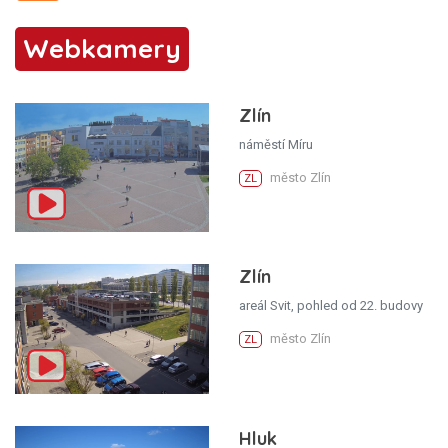
Webkamery
Zlín
náměstí Míru
město Zlín
ZL
Zlín
areál Svit, pohled od 22. budovy
město Zlín
ZL
Hluk