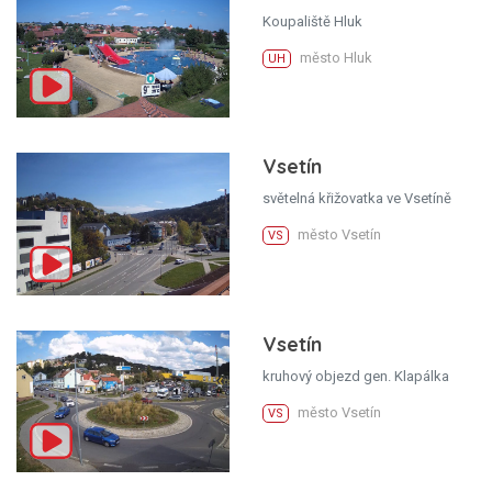
Koupaliště Hluk
město Hluk
UH
Vsetín
světelná křižovatka ve Vsetíně
město Vsetín
VS
Vsetín
kruhový objezd gen. Klapálka
město Vsetín
VS