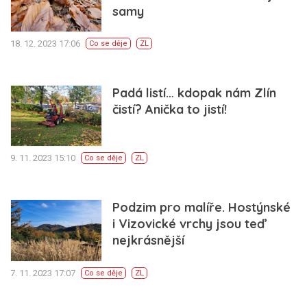
samy
18. 12. 2023 17:06
Co se děje
ZL
Padá listí… kdopak nám Zlín
čistí? Anička to jistí!
9. 11. 2023 15:10
Co se děje
ZL
Podzim pro malíře. Hostýnské
i Vizovické vrchy jsou teď
nejkrásnější
7. 11. 2023 17:07
Co se děje
ZL