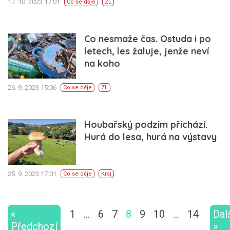
17. 10. 2023 17:01
Co se děje
ZL
Co nesmaže čas. Ostuda i po
letech, les žaluje, jenže neví
na koho
26. 9. 2023 15:06
Co se děje
ZL
Houbařský podzim přichází.
Hurá do lesa, hurá na výstavy
25. 9. 2023 17:01
Co se děje
Kraj
«
1
…
6
7
8
9
10
…
14
Dal
Předchozí
»