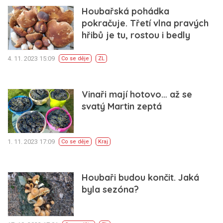
Houbařská pohádka
pokračuje. Třetí vlna pravých
hřibů je tu, rostou i bedly
4. 11. 2023 15:09
Co se děje
ZL
Vinaři mají hotovo… až se
svatý Martin zeptá
1. 11. 2023 17:09
Co se děje
Kraj
Houbaři budou končit. Jaká
byla sezóna?