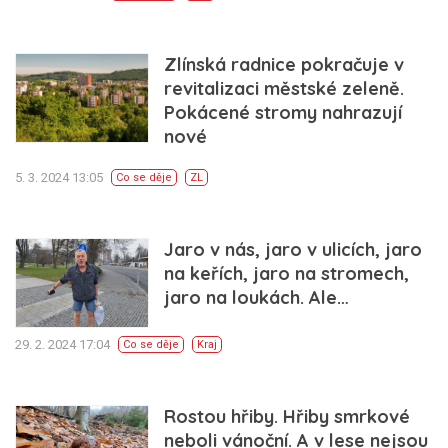
Zlínská radnice pokračuje v
revitalizaci městské zeleně.
Pokácené stromy nahrazují
nové
5. 3. 2024 13:05
Co se děje
ZL
Jaro v nás, jaro v ulicích, jaro
na keřích, jaro na stromech,
jaro na loukách. Ale…
29. 2. 2024 17:04
Co se děje
Kraj
Rostou hřiby. Hřiby smrkové
neboli vánoční. A v lese nejsou