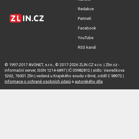
Redakce
Partneři
Facebook
YouTube
RSS kanál
© 1997-2017 AVONET, s.r.o., © 2017-2026 ZLIN.CZ s.r.o. | Zlin.cz -
informační server, ISSN 1214-6897 | IČ 05982812 | sídlo: Vavrečkova
5262, 76001 Zlín | vedená u Krajského soudu v Brně, oddíl C 98972 |
informace o ochraně osobních údajů
a
autorského díla