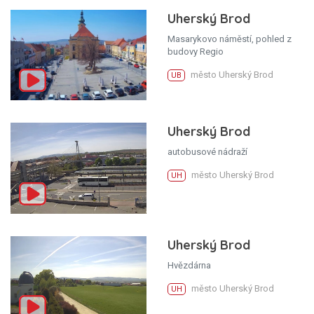
Uherský Brod
Masarykovo náměstí, pohled z
budovy Regio
město Uherský Brod
UB
Uherský Brod
autobusové nádraží
město Uherský Brod
UH
Uherský Brod
Hvězdárna
město Uherský Brod
UH