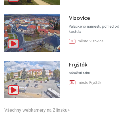
Vizovice
Palackého náměstí, pohled od
kostela
město Vizovice
ZL
Fryšták
náměstí Míru
město Fryšták
ZL
Všechny webkamery na Zlínsku>