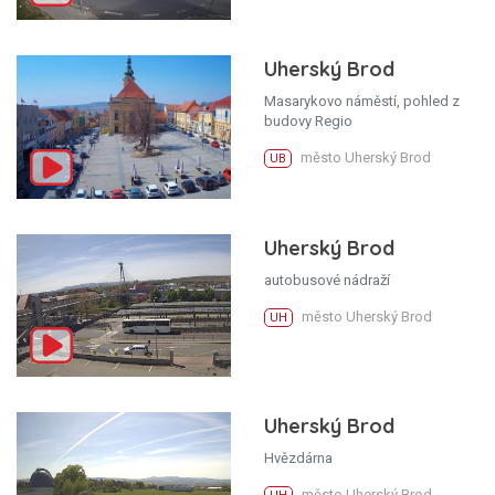
Uherský Brod
Masarykovo náměstí, pohled z
budovy Regio
město Uherský Brod
UB
Uherský Brod
autobusové nádraží
město Uherský Brod
UH
Uherský Brod
Hvězdárna
město Uherský Brod