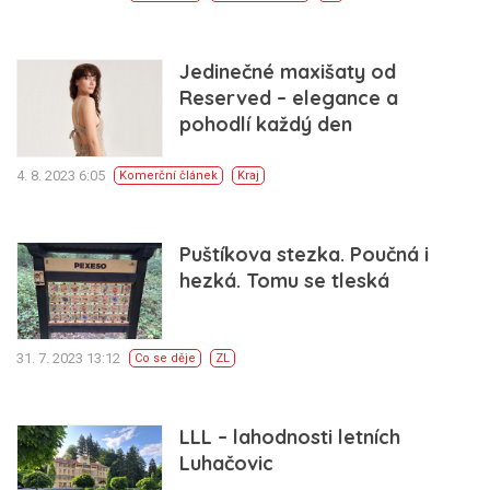
Jedinečné maxišaty od
Reserved – elegance a
pohodlí každý den
4. 8. 2023 6:05
Komerční článek
Kraj
Puštíkova stezka. Poučná i
hezká. Tomu se tleská
31. 7. 2023 13:12
Co se děje
ZL
LLL – lahodnosti letních
Luhačovic