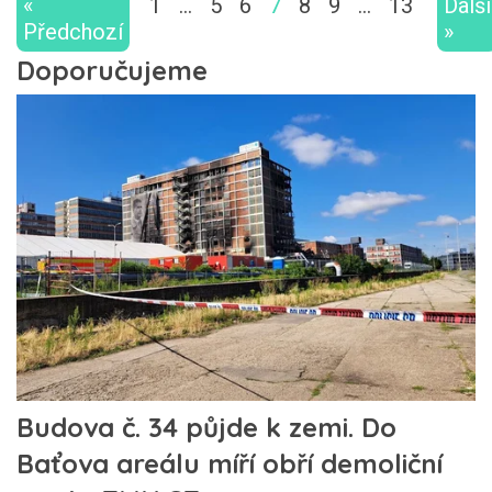
«
1
…
5
6
7
8
9
…
13
Další
Předchozí
»